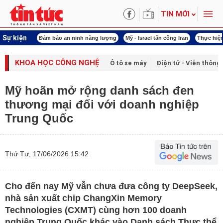
TIN MỚI
Sự kiện
ội khóa XVI
Đảm bảo an ninh năng lượng
Mỹ - Israel tấn công Iran
Thực hiện
KHOA HỌC CÔNG NGHỆ
Ô tô xe máy
Điện tử - Viễn thông
Mỹ hoãn mở rộng danh sách đen
thương mại đối với doanh nghiệp
Trung Quốc
Thứ Tư, 17/06/2026 15:42
Cho đến nay Mỹ vẫn chưa đưa công ty DeepSeek,
nhà sản xuất chip ChangXin Memory
Technologies (CXMT) cùng hơn 100 doanh
nghiệp Trung Quốc khác vào Danh sách Thực thể