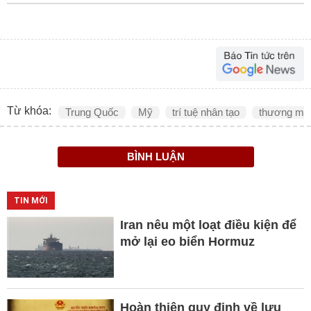
Từ khóa:
Trung Quốc
Mỹ
trí tuệ nhân tạo
thương mạ
BÌNH LUẬN
TIN MỚI
Iran nêu một loạt điều kiện để
mở lại eo biển Hormuz
Hoàn thiện quy định về lưu