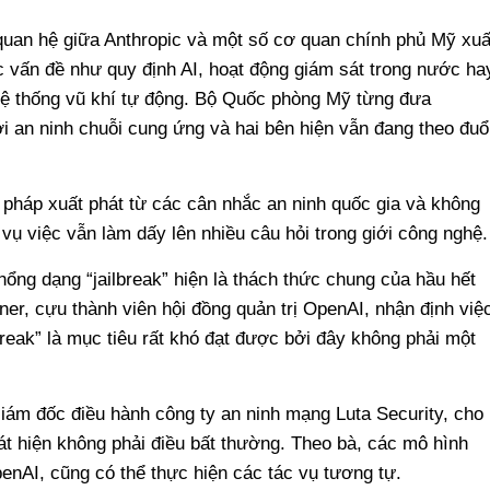
Mute
 quan hệ giữa Anthropic và một số cơ quan chính phủ Mỹ xuấ
c vấn đề như quy định AI, hoạt động giám sát trong nước ha
hệ thống vũ khí tự động. Bộ Quốc phòng Mỹ từng đưa
ới an ninh chuỗi cung ứng và hai bên hiện vẫn đang theo đuổ
 pháp xuất phát từ các cân nhắc an ninh quốc gia và không
, vụ việc vẫn làm dấy lên nhiều câu hỏi trong giới công nghệ.
ổng dạng “jailbreak” hiện là thách thức chung của hầu hết
oner, cựu thành viên hội đồng quản trị OpenAI, nhận định việ
break” là mục tiêu rất khó đạt được bởi đây không phải một
Giám đốc điều hành công ty an ninh mạng Luta Security, cho
 hiện không phải điều bất thường. Theo bà, các mô hình
nAI, cũng có thể thực hiện các tác vụ tương tự.