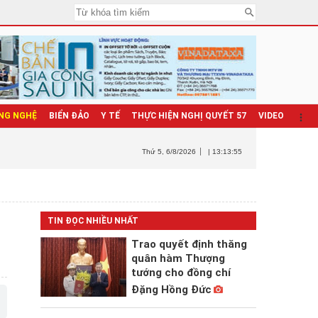
NG NGHỆ
BIỂN ĐẢO
Y TẾ
THỰC HIỆN NGHỊ QUYẾT 57
VIDEO
Thứ 5
, 6/8/2026
| 13:13:56
TIN ĐỌC NHIỀU NHẤT
Trao quyết định thăng
quân hàm Thượng
tướng cho đồng chí
Đặng Hồng Đức