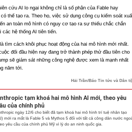
iên cứu AI lo ngại không chỉ là số phận của Fable hay
 có thể tạo ra. Theo họ, việc sử dụng công cụ kiểm soát xuấ
đến an toàn mô hình có nguy cơ tạo ra sự thiếu chắc chắn
i các hệ thống AI tiên tiến.
 là tìm cách khôi phục hoạt động của hai mô hình mới nhất.
 cuộc đối đầu hiện nay đang trở thành phép thử đầu tiên cho
rump sẽ giám sát những công nghệ được xem là mạnh nhất
g năm tới.
Hải Trần/Báo Tin tức và Dân t
nthropic tạm khoá hai mô hình AI mới, theo yêu
ầu của chính phủ
nthropic ngày 12/6 cho biết đã tạm khoá hai mô hình trí tuệ nhân tạo
AI) mới ra mắt là Fable 5 và Mythos 5 đối với tất cả công dân nước ngo
heo yêu cầu của chính phủ Mỹ vì lý do an ninh quốc gia.