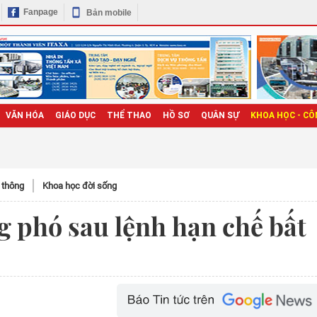
Fanpage
Bản mobile
VĂN HÓA
GIÁO DỤC
THỂ THAO
HỒ SƠ
QUÂN SỰ
KHOA HỌC - CÔ
n thông
Khoa học đời sống
g phó sau lệnh hạn chế bất