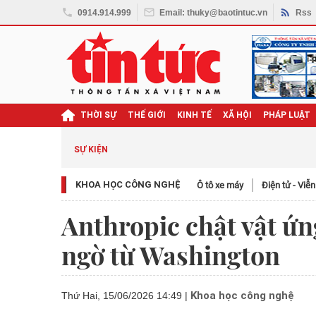
0914.914.999
Email: thuky@baotintuc.vn
Rss
THỜI SỰ
THẾ GIỚI
KINH TẾ
XÃ HỘI
PHÁP LUẬT
SỰ KIỆN
KHOA HỌC CÔNG NGHỆ
Ô tô xe máy
Điện tử - Viễ
Anthropic chật vật ứn
ngờ từ Washington
Khoa học công nghệ
Thứ Hai, 15/06/2026 14:49
|