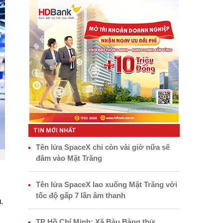
TIN MỚI NHẤT
Tên lửa SpaceX chỉ còn vài giờ nữa sẽ
đâm vào Mặt Trăng
Tên lửa SpaceX lao xuống Mặt Trăng với
tốc độ gấp 7 lần âm thanh
.
TP Hồ Chí Minh: Xã Bàu Bàng thử