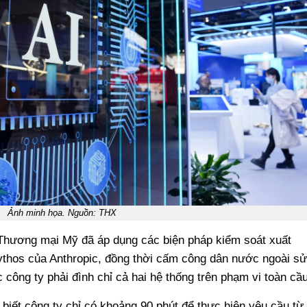
Ảnh minh họa. Nguồn: THX
 Thương mại Mỹ đã áp dụng các biện pháp kiểm soát xuất
ythos của Anthropic, đồng thời cấm công dân nước ngoài sử
công ty phải đình chỉ cả hai hệ thống trên phạm vi toàn cầu
 biết công ty chỉ có khoảng 90 phút để thực hiện yêu cầu từ