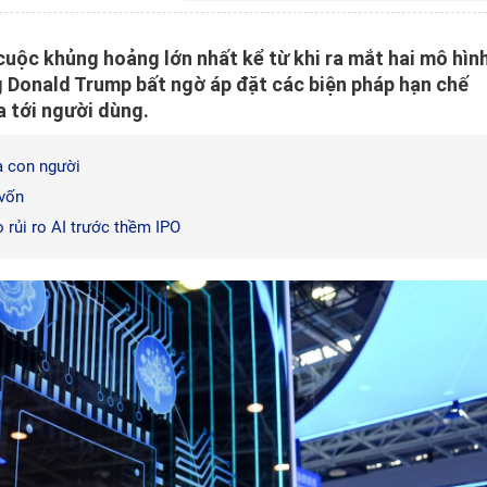
uộc khủng hoảng lớn nhất kể từ khi ra mắt hai mô hìn
g Donald Trump bất ngờ áp đặt các biện pháp hạn chế
a tới người dùng.
a con người
 vốn
 rủi ro AI trước thềm IPO