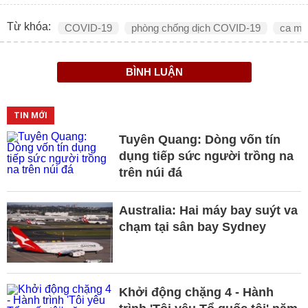
Từ khóa:
COVID-19
phòng chống dịch COVID-19
ca mắ
BÌNH LUẬN
TIN MỚI
Tuyên Quang: Dòng vốn tín
dụng tiếp sức người trồng na
trên núi đá
Australia: Hai máy bay suýt va
chạm tại sân bay Sydney
Khởi động chặng 4 - Hành