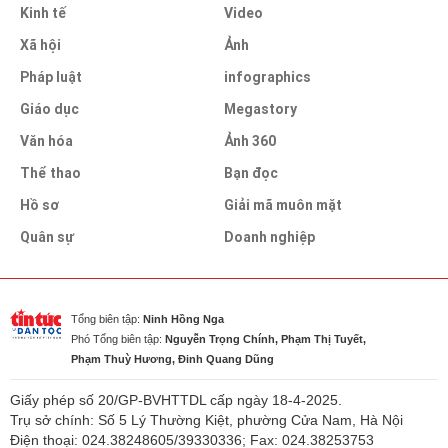
Kinh tế
Video
Xã hội
Ảnh
Pháp luật
infographics
Giáo dục
Megastory
Văn hóa
Ảnh 360
Thể thao
Bạn đọc
Hồ sơ
Giải mã muôn mặt
Quân sự
Doanh nghiệp
Tổng biên tập:
Ninh Hồng Nga
Phó Tổng biên tập:
Nguyễn Trọng Chính, Phạm Thị Tuyết,
Phạm Thuỳ Hương, Đinh Quang Dũng
Giấy phép số 20/GP-BVHTTDL cấp ngày 18-4-2025.
Trụ sở chính: Số 5 Lý Thường Kiệt, phường Cửa Nam, Hà Nội
Điện thoại: 024.38248605/39330336; Fax: 024.38253753