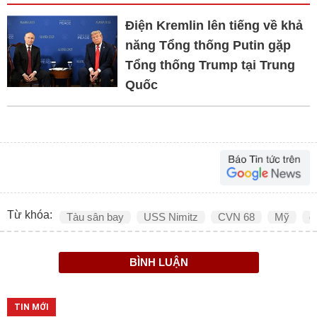
Điện Kremlin lên tiếng về khả
năng Tổng thống Putin gặp
Tổng thống Trump tại Trung
Quốc
Từ khóa:
Tàu sân bay
USS Nimitz
CVN 68
Mỹ
q
BÌNH LUẬN
TIN MỚI