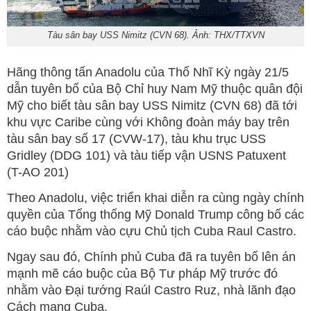
Tàu sân bay USS Nimitz (CVN 68). Ảnh: THX/TTXVN
Hãng thông tấn Anadolu của Thổ Nhĩ Kỳ ngày 21/5
dẫn tuyên bố của Bộ Chỉ huy Nam Mỹ thuộc quân đội
Mỹ cho biết tàu sân bay USS Nimitz (CVN 68) đã tới
khu vực Caribe cùng với Không đoàn máy bay trên
tàu sân bay số 17 (CVW-17), tàu khu trục USS
Gridley (DDG 101) và tàu tiếp vận USNS Patuxent
(T-AO 201)
Theo Anadolu, việc triển khai diễn ra cùng ngày chính
quyền của Tổng thống Mỹ Donald Trump công bố các
cáo buộc nhằm vào cựu Chủ tịch Cuba Raul Castro.
Ngay sau đó, Chính phủ Cuba đã ra tuyên bố lên án
mạnh mẽ cáo buộc của Bộ Tư pháp Mỹ trước đó
nhằm vào Đại tướng Raúl Castro Ruz, nhà lãnh đạo
Cách mạng Cuba.