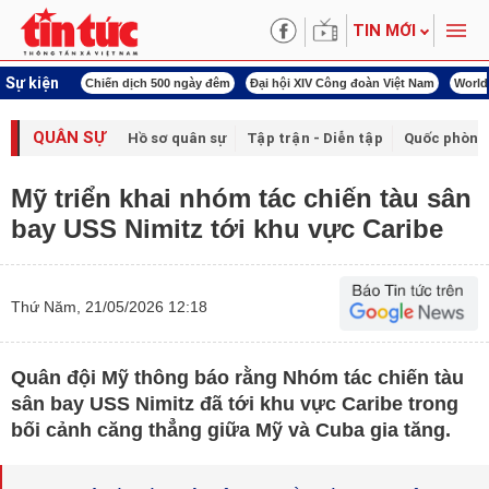
TIN MỚI
Sự kiện
í cách mạng
Chiến dịch 500 ngày đêm
Đại hội XIV Công đoàn Việt Nam
World
QUÂN SỰ
Hồ sơ quân sự
Tập trận - Diễn tập
Quốc phòng
Mỹ triển khai nhóm tác chiến tàu sân
bay USS Nimitz tới khu vực Caribe
Thứ Năm, 21/05/2026 12:18
Quân đội Mỹ thông báo rằng Nhóm tác chiến tàu
sân bay USS Nimitz đã tới khu vực Caribe trong
bối cảnh căng thẳng giữa Mỹ và Cuba gia tăng.