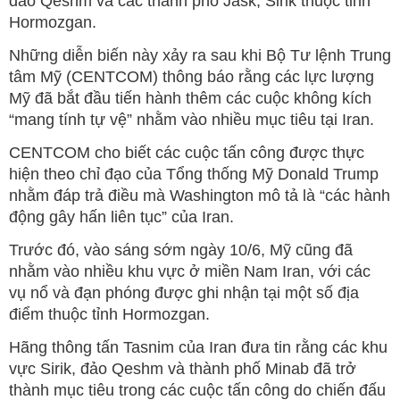
đảo Qeshm và các thành phố Jask, Sirik thuộc tỉnh
Hormozgan.
Những diễn biến này xảy ra sau khi Bộ Tư lệnh Trung
tâm Mỹ (CENTCOM) thông báo rằng các lực lượng
Mỹ đã bắt đầu tiến hành thêm các cuộc không kích
“mang tính tự vệ” nhằm vào nhiều mục tiêu tại Iran.
CENTCOM cho biết các cuộc tấn công được thực
hiện theo chỉ đạo của Tổng thống Mỹ Donald Trump
nhằm đáp trả điều mà Washington mô tả là “các hành
động gây hấn liên tục” của Iran.
Trước đó, vào sáng sớm ngày 10/6, Mỹ cũng đã
nhằm vào nhiều khu vực ở miền Nam Iran, với các
vụ nổ và đạn phóng được ghi nhận tại một số địa
điểm thuộc tỉnh Hormozgan.
Hãng thông tấn Tasnim của Iran đưa tin rằng các khu
vực Sirik, đảo Qeshm và thành phố Minab đã trở
thành mục tiêu trong các cuộc tấn công do chiến đấu