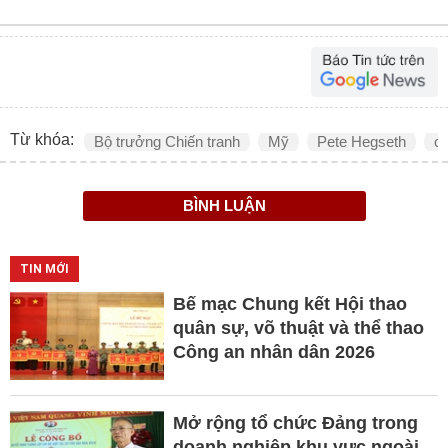
Từ khóa:
Bộ trưởng Chiến tranh
Mỹ
Pete Hegseth
ch
BÌNH LUẬN
TIN MỚI
Bế mạc Chung kết Hội thao
quân sự, võ thuật và thể thao
Công an nhân dân 2026
Mở rộng tổ chức Đảng trong
doanh nghiệp khu vực ngoài