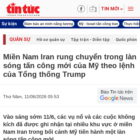
TIN MỚI
Sự kiện
ội khóa XVI
Đảm bảo an ninh năng lượng
Mỹ - Israel tấn công Iran
Thực hiện
QUÂN SỰ
Hồ sơ quân sự
Tập trận - Diễn tập
Quốc phòng
Miền Nam Iran rung chuyển trong làn
sóng tấn công mới của Mỹ theo lệnh
của Tổng thống Trump
Thứ Năm, 11/06/2026 05:53
Vào sáng sớm 11/6, các vụ nổ và các cuộc không
kích đã được ghi nhận tại nhiều khu vực ở miền
Nam Iran trong bối cảnh Mỹ tiến hành một làn
sóng tấn công mới.