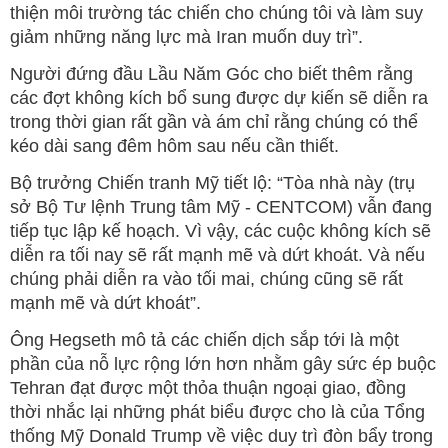
thiện môi trường tác chiến cho chúng tôi và làm suy
giảm những năng lực mà Iran muốn duy trì”.
Người đứng đầu Lầu Năm Góc cho biết thêm rằng
các đợt không kích bổ sung được dự kiến sẽ diễn ra
trong thời gian rất gần và ám chỉ rằng chúng có thể
kéo dài sang đêm hôm sau nếu cần thiết.
Bộ trưởng Chiến tranh Mỹ tiết lộ: “Tòa nhà này (trụ
sở Bộ Tư lệnh Trung tâm Mỹ - CENTCOM) vẫn đang
tiếp tục lập kế hoạch. Vì vậy, các cuộc không kích sẽ
diễn ra tối nay sẽ rất mạnh mẽ và dứt khoát. Và nếu
chúng phải diễn ra vào tối mai, chúng cũng sẽ rất
mạnh mẽ và dứt khoát”.
Ông Hegseth mô tả các chiến dịch sắp tới là một
phần của nỗ lực rộng lớn hơn nhằm gây sức ép buộc
Tehran đạt được một thỏa thuận ngoại giao, đồng
thời nhắc lại những phát biểu được cho là của Tổng
thống Mỹ Donald Trump về việc duy trì đòn bẩy trong