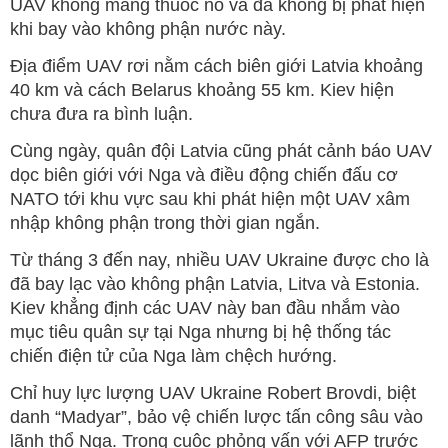
UAV không mang thuốc nổ và đã không bị phát hiện
khi bay vào không phận nước này.
Địa điểm UAV rơi nằm cách biên giới Latvia khoảng
40 km và cách Belarus khoảng 55 km. Kiev hiện
chưa đưa ra bình luận.
Cùng ngày, quân đội Latvia cũng phát cảnh báo UAV
dọc biên giới với Nga và điều động chiến đấu cơ
NATO tới khu vực sau khi phát hiện một UAV xâm
nhập không phận trong thời gian ngắn.
Từ tháng 3 đến nay, nhiều UAV Ukraine được cho là
đã bay lạc vào không phận Latvia, Litva và Estonia.
Kiev khẳng định các UAV này ban đầu nhắm vào
mục tiêu quân sự tại Nga nhưng bị hệ thống tác
chiến điện tử của Nga làm chệch hướng.
Chỉ huy lực lượng UAV Ukraine Robert Brovdi, biệt
danh “Madyar”, bảo vệ chiến lược tấn công sâu vào
lãnh thổ Nga. Trong cuộc phỏng vấn với AFP trước