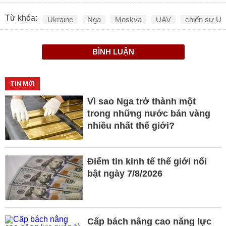
Từ khóa:
Ukraine
Nga
Moskva
UAV
chiến sự Uk
BÌNH LUẬN
TIN MỚI
Vì sao Nga trở thành một
trong những nước bán vàng
nhiều nhất thế giới?
Điểm tin kinh tế thế giới nổi
bật ngày 7/8/2026
Cấp bách nâng cao năng lực