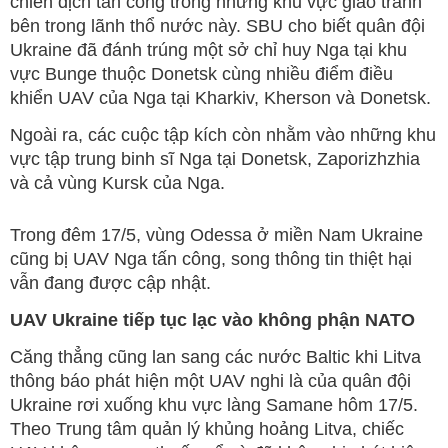
chiến dịch tấn công trong những khu vực giao tranh
bên trong lãnh thổ nước này. SBU cho biết quân đội
Ukraine đã đánh trúng một sở chỉ huy Nga tại khu
vực Bunge thuộc Donetsk cùng nhiều điểm điều
khiển UAV của Nga tại Kharkiv, Kherson và Donetsk.
Ngoài ra, các cuộc tập kích còn nhằm vào những khu
vực tập trung binh sĩ Nga tại Donetsk, Zaporizhzhia
và cả vùng Kursk của Nga.
Trong đêm 17/5, vùng Odessa ở miền Nam Ukraine
cũng bị UAV Nga tấn công, song thông tin thiệt hại
vẫn đang được cập nhật.
UAV Ukraine tiếp tục lạc vào không phận NATO
Căng thẳng cũng lan sang các nước Baltic khi Litva
thông báo phát hiện một UAV nghi là của quân đội
Ukraine rơi xuống khu vực làng Samane hôm 17/5.
Theo Trung tâm quản lý khủng hoảng Litva, chiếc