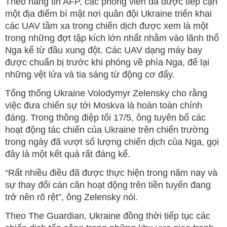
Theo hãng tin AFP, các phóng viên đã được tiếp cận
một địa điểm bí mật nơi quân đội Ukraine triển khai
các UAV tầm xa trong chiến dịch được xem là một
trong những đợt tập kích lớn nhất nhằm vào lãnh thổ
Nga kể từ đầu xung đột. Các UAV dạng máy bay
được chuẩn bị trước khi phóng về phía Nga, để lại
những vệt lửa và tia sáng từ động cơ đẩy.
Tổng thống Ukraine Volodymyr Zelensky cho rằng
việc đưa chiến sự tới Moskva là hoàn toàn chính
đáng. Trong thông điệp tối 17/5, ông tuyên bố các
hoạt động tác chiến của Ukraine trên chiến trường
trong ngày đã vượt số lượng chiến dịch của Nga, gọi
đây là một kết quả rất đáng kể.
“Rất nhiều điều đã được thực hiện trong năm nay và
sự thay đổi cán cân hoạt động trên tiền tuyến đang
trở nên rõ rệt”, ông Zelensky nói.
Theo The Guardian, Ukraine đồng thời tiếp tục các