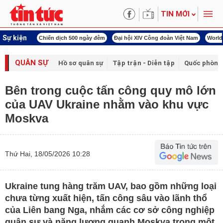
TIN MỚI
Sự kiện
00 ngày đêm
Đại hội XIV Công đoàn Việt Nam
World Cup 2026
Kỳ họp thứ nhấ
QUÂN SỰ
Hồ sơ quân sự
Tập trận - Diễn tập
Quốc phòng
Bên trong cuộc tấn công quy mô lớn
của UAV Ukraine nhằm vào khu vực
Moskva
Thứ Hai, 18/05/2026 10:28
Ukraine tung hàng trăm UAV, bao gồm những loại
chưa từng xuất hiện, tấn công sâu vào lãnh thổ
của Liên bang Nga, nhắm các cơ sở công nghiệp
quân sự và năng lượng quanh Moskva trong một