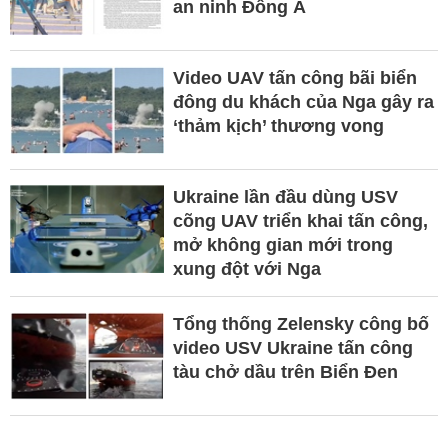
an ninh Đông Á
Video UAV tấn công bãi biển
đông du khách của Nga gây ra
‘thảm kịch’ thương vong
Ukraine lần đầu dùng USV
cõng UAV triển khai tấn công,
mở không gian mới trong
xung đột với Nga
Tổng thống Zelensky công bố
video USV Ukraine tấn công
tàu chở dầu trên Biển Đen