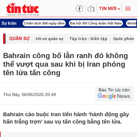
TIN MỚI
Sự kiện
Chiến dịch 500 ngày đêm
Đại hội XIV Công đoàn Việt Nam
World Cup 2026
QUÂN SỰ
Hồ sơ quân sự
Tập trận - Diễn tập
Quốc phòng
Bahrain công bố lằn ranh đỏ không
thể vượt qua sau khi bị Iran phóng
tên lửa tấn công
Thứ Bảy, 06/06/2026 20:49
Bahrain cáo buộc Iran tiến hành ‘hành động gây
hấn trắng trợn’ sau vụ tấn công bằng tên lửa.