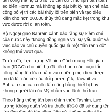
tấn công mà họ cho là “vô căn cứ”, mở lại hoàn toàn
eo biển Hormuz mà không áp đặt bất kỳ hạn chế nào,
công bố vị trí các bãi thủy lôi trên biển và tạo điều
kiện cho hơn 20.000 thủy thủ đang mắc kẹt trong khu
vực được rời đi an toàn.
Bộ Ngoại giao Bahrain cảnh báo rằng sự kiềm chế
của nước này “không đồng nghĩa với sự yếu đuối” và
việc bảo vệ chủ quyền quốc gia là một "lằn ranh đỏ"
không thể vượt qua.
Trước đó, Lực lượng Vệ binh Cách mạng Hồi giáo
Iran (IRGC) cho biết họ đã tiến hành các cuộc tấn
công bằng tên lửa nhằm vào những mục tiêu được
mô tả là “căn cứ của đối phương” tại Kuwait và
Bahrain sau các cuộc tấn công bằng thiết bị bay
không người lái của Mỹ nhằm vào lãnh thổ Iran.
Theo hãng thông tấn bán chính thức Tasnim, Lực
lượng Không quân Vũ trụ thuộc IRGC đã sử dụng tên