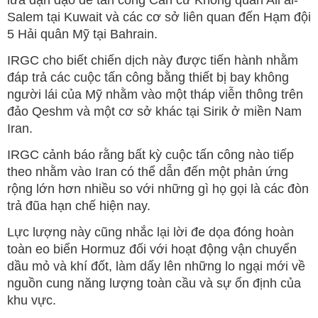
lửa đạn đạo để tấn công Căn cứ Không quân Ali al-
Salem tại Kuwait và các cơ sở liên quan đến Hạm đội
5 Hải quân Mỹ tại Bahrain.
IRGC cho biết chiến dịch này được tiến hành nhằm
đáp trả các cuộc tấn công bằng thiết bị bay không
người lái của Mỹ nhằm vào một tháp viễn thông trên
đảo Qeshm và một cơ sở khác tại Sirik ở miền Nam
Iran.
IRGC cảnh báo rằng bất kỳ cuộc tấn công nào tiếp
theo nhằm vào Iran có thể dẫn đến một phản ứng
rộng lớn hơn nhiều so với những gì họ gọi là các đòn
trả đũa hạn chế hiện nay.
Lực lượng này cũng nhắc lại lời đe dọa đóng hoàn
toàn eo biển Hormuz đối với hoạt động vận chuyển
dầu mỏ và khí đốt, làm dấy lên những lo ngại mới về
nguồn cung năng lượng toàn cầu và sự ổn định của
khu vực.