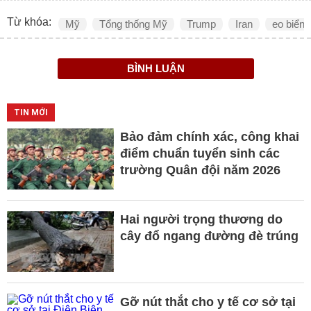
Từ khóa:
Mỹ
Tổng thống Mỹ
Trump
Iran
eo biển
BÌNH LUẬN
TIN MỚI
Bảo đảm chính xác, công khai
điểm chuẩn tuyển sinh các
trường Quân đội năm 2026
Hai người trọng thương do
cây đổ ngang đường đè trúng
Gỡ nút thắt cho y tế cơ sở tại