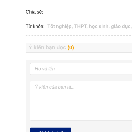
Chia sẻ:
Từ khóa:
Tốt nghiệp,
THPT,
học sinh,
giáo dục,