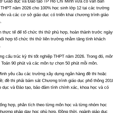
 Sở Giáo dục và Đào tạo TP Hồ Chí Minh vừa có văn bản
p THPT năm 2026 cho 100% học sinh lớp 12 tại các trường
ên và các cơ sở giáo dục có triển khai chương trình giáo
.
 thực tế để tổ chức thi thử phù hợp, hoàn thành trước ngày
ối hợp tổ chức thi thử liên trường nhằm tăng tính khách
.
úng cấu trúc kỳ thi tốt nghiệp THPT năm 2026. Trong đó, mô
 Toán 90 phút và các môn tự chọn 50 phút mỗi môn.
inh yêu cầu các trường xây dựng ngân hàng đề thi hoặc
; đề thi phải bám sát Chương trình giáo dục phổ thông 201
o dục và Đào tạo, bảo đảm tính chính xác, khoa học và có
tổng hợp, phân tích theo từng môn học và từng nhóm học
 phương pháp dạy học phù hợp. Đồng thời, ngành giáo dục