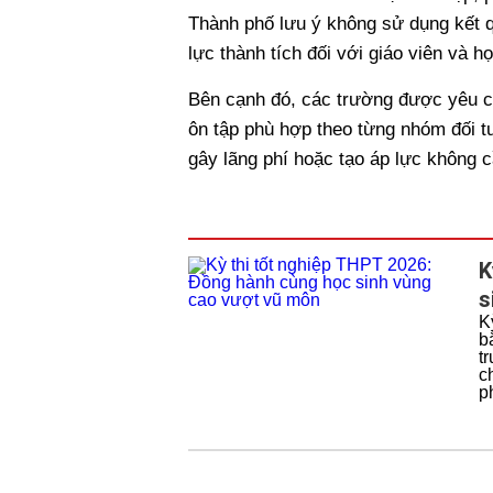
Thành phố lưu ý không sử dụng kết quả
lực thành tích đối với giáo viên và họ
Bên cạnh đó, các trường được yêu cầ
ôn tập phù hợp theo từng nhóm đối t
gây lãng phí hoặc tạo áp lực không c
K
s
K
b
t
c
p