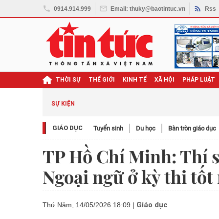
0914.914.999
Email: thuky@baotintuc.vn
Rss
THỜI SỰ
THẾ GIỚI
KINH TẾ
XÃ HỘI
PHÁP LUẬT
SỰ KIỆN
GIÁO DỤC
Tuyển sinh
Du học
Bàn tròn giáo dục
TP Hồ Chí Minh: Thí s
Ngoại ngữ ở kỳ thi tố
Giáo dục
Thứ Năm, 14/05/2026 18:09
|