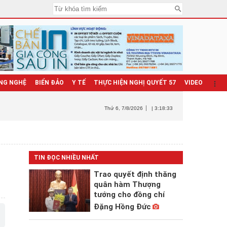
NG NGHỆ
BIỂN ĐẢO
Y TẾ
THỰC HIỆN NGHỊ QUYẾT 57
VIDEO
Thứ 6
, 7/8/2026
| 3:18:34
TIN ĐỌC NHIỀU NHẤT
Trao quyết định thăng
quân hàm Thượng
tướng cho đồng chí
Đặng Hồng Đức