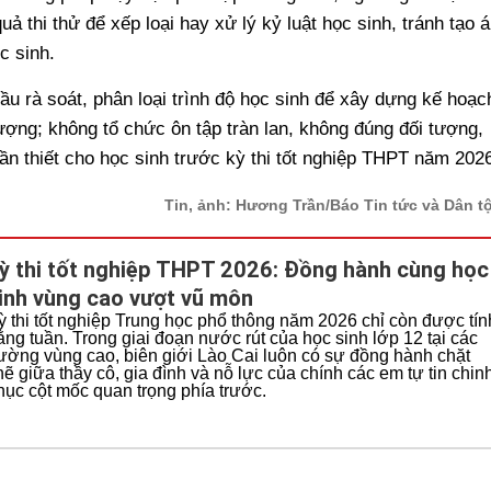
 thi thử để xếp loại hay xử lý kỷ luật học sinh, tránh tạo 
c sinh.
u rà soát, phân loại trình độ học sinh để xây dựng kế hoạc
ượng; không tổ chức ôn tập tràn lan, không đúng đối tượng,
ần thiết cho học sinh trước kỳ thi tốt nghiệp THPT năm 2026
Tin, ảnh: Hương Trần/Báo Tin tức và Dân t
ỳ thi tốt nghiệp THPT 2026: Đồng hành cùng học
inh vùng cao vượt vũ môn
ỳ thi tốt nghiệp Trung học phổ thông năm 2026 chỉ còn được tín
ằng tuần. Trong giai đoạn nước rút của học sinh lớp 12 tại các
rường vùng cao, biên giới Lào Cai luôn có sự đồng hành chặt
hẽ giữa thầy cô, gia đình và nỗ lực của chính các em tự tin chin
hục cột mốc quan trọng phía trước.