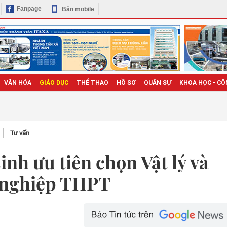
Fanpage
Bản mobile
VĂN HÓA
GIÁO DỤC
THỂ THAO
HỒ SƠ
QUÂN SỰ
KHOA HỌC - CÔ
Tư vấn
inh ưu tiên chọn Vật lý và
t nghiệp THPT