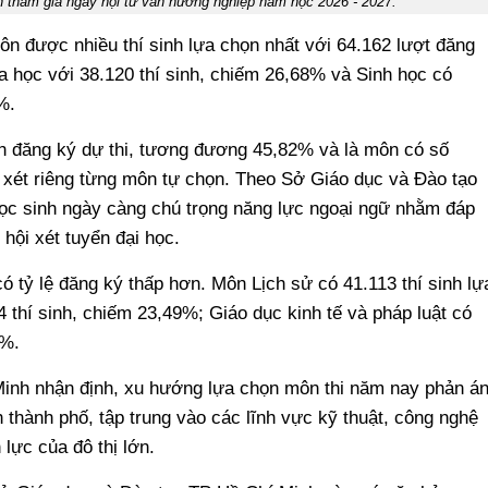
tham gia ngày hội tư vấn hướng nghiệp năm học 2026 - 2027.
ôn được nhiều thí sinh lựa chọn nhất với 64.162 lượt đăng
a học với 38.120 thí sinh, chiếm 26,68% và Sinh học có
%.
h đăng ký dự thi, tương đương 45,82% và là môn có số
u xét riêng từng môn tự chọn. Theo Sở Giáo dục và Đào tạo
ọc sinh ngày càng chú trọng năng lực ngoại ngữ nhằm đáp
hội xét tuyển đại học.
ó tỷ lệ đăng ký thấp hơn. Môn Lịch sử có 41.113 thí sinh lự
 thí sinh, chiếm 23,49%; Giáo dục kinh tế và pháp luật có
4%.
inh nhận định, xu hướng lựa chọn môn thi năm nay phản á
thành phố, tập trung vào các lĩnh vực kỹ thuật, công nghệ
lực của đô thị lớn.