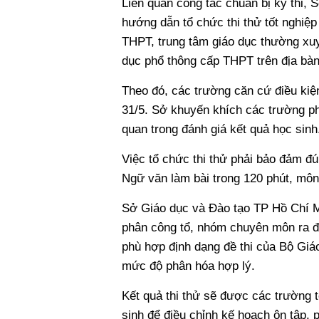
Liên quan công tác chuẩn bị kỳ thi,
hướng dẫn tổ chức thi thử tốt nghiệ
THPT, trung tâm giáo dục thường xuy
dục phổ thông cấp THPT trên địa bàn
Theo đó, các trường căn cứ điều kiện
31/5. Sở khuyến khích các trường ph
quan trong đánh giá kết quả học sinh
Việc tổ chức thi thử phải bảo đảm đ
Ngữ văn làm bài trong 120 phút, môn
Sở Giáo dục và Đào tạo TP Hồ Chí M
phân công tổ, nhóm chuyên môn ra đề
phù hợp định dạng đề thi của Bộ Giá
mức độ phân hóa hợp lý.
Kết quả thi thử sẽ được các trường 
sinh để điều chỉnh kế hoạch ôn tập,