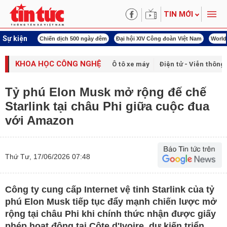
TIN MỚI
Sự kiện
í cách mạng
Chiến dịch 500 ngày đêm
Đại hội XIV Công đoàn Việt Nam
World
KHOA HỌC CÔNG NGHỆ
Ô tô xe máy
Điện tử - Viễn thông
Tỷ phú Elon Musk mở rộng đế chế
Starlink tại châu Phi giữa cuộc đua
với Amazon
Thứ Tư, 17/06/2026 07:48
Công ty cung cấp Internet vệ tinh Starlink của tỷ
phú Elon Musk tiếp tục đẩy mạnh chiến lược mở
rộng tại châu Phi khi chính thức nhận được giấy
phép hoạt động tại Côte d'Ivoire, dự kiến triển