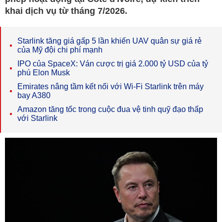
khai dịch vụ từ tháng 7/2026.
Starlink tăng giá gấp 5 lần khiến UAV quân sự giá rẻ
của Mỹ đội chi phí mạnh
IPO của SpaceX: Ván cược trị giá 2.000 tỷ USD của tỷ
phú Elon Musk
Emirates nâng tầm kết nối với Wi-Fi Starlink trên máy
bay A380
Amazon tăng tốc trong cuộc đua vệ tinh quỹ đạo thấp
với Starlink