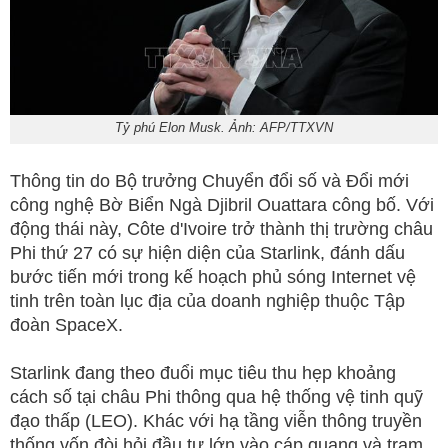
Tỷ phú Elon Musk. Ảnh: AFP/TTXVN
Thông tin do Bộ trưởng Chuyển đổi số và Đổi mới
công nghệ Bờ Biển Ngà Djibril Ouattara công bố. Với
động thái này, Côte d'Ivoire trở thành thị trường châu
Phi thứ 27 có sự hiện diện của Starlink, đánh dấu
bước tiến mới trong kế hoạch phủ sóng Internet vệ
tinh trên toàn lục địa của doanh nghiệp thuộc Tập
đoàn SpaceX.
Starlink đang theo đuổi mục tiêu thu hẹp khoảng
cách số tại châu Phi thông qua hệ thống vệ tinh quỹ
đạo thấp (LEO). Khác với hạ tầng viễn thông truyền
thống vốn đòi hỏi đầu tư lớn vào cáp quang và trạm