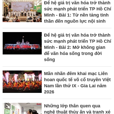
Để hệ giá trị văn hóa trở thành
sức mạnh phát triển TP Hồ Chí
Minh - Bài 1: Từ nền tảng tinh
thần đến nguồn lực nội sinh
Để hệ giá trị văn hóa trở thành
sức mạnh phát triển TP Hồ Chí
Minh - Bài 2: Mở không gian
để văn hóa sống trong đời
sống
Mãn nhãn đêm khai mạc Liên
hoan quốc tế võ cổ truyền Việt
Nam lần thứ IX - Gia Lai năm
2026
Những lớp thân quen qua
nghệ thuật thủy ấn và tranh xé