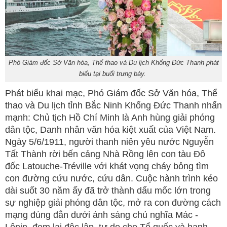
Phó Giám đốc Sở Văn hóa, Thể thao và Du lịch Khổng Đức Thanh phát
biểu tại buổi trưng bày.
Phát biểu khai mạc, Phó Giám đốc Sở Văn hóa, Thể
thao và Du lịch tỉnh Bắc Ninh Khổng Đức Thanh nhấn
mạnh: Chủ tịch Hồ Chí Minh là Anh hùng giải phóng
dân tộc, Danh nhân văn hóa kiệt xuất của Việt Nam.
Ngày 5/6/1911, người thanh niên yêu nước Nguyễn
Tất Thành rời bến cảng Nhà Rồng lên con tàu Đô
đốc Latouche-Tréville với khát vọng cháy bỏng tìm
con đường cứu nước, cứu dân. Cuộc hành trình kéo
dài suốt 30 năm ấy đã trở thành dấu mốc lớn trong
sự nghiệp giải phóng dân tộc, mở ra con đường cách
mạng đúng đắn dưới ánh sáng chủ nghĩa Mác -
Lênin, đem lại độc lập, tự do cho Tổ quốc và hạnh