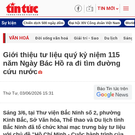
TIN MỚI
Sự kiện
00 ngày đêm
Đại hội XIV Công đoàn Việt Nam
World Cup 2026
Kỳ họp thứ nhấ
VĂN HOÁ
Đời sống văn hoá
Giải trí - Sao
Du lịch
Sáng 
Giới thiệu tư liệu quý kỷ niệm 115
năm Ngày Bác Hồ ra đi tìm đường
cứu nước
Thứ Tư, 03/06/2026 15:31
Sáng 3/6, tại Thư viện Bắc Ninh số 2, phường
Kinh Bắc, Sở Văn hóa, Thể thao và Du lịch tỉnh
Bắc Ninh đã tổ chức khai mạc trưng bày tư liệu
với chủ đề "Hồ Chí Minh - Cuộc hành trình của