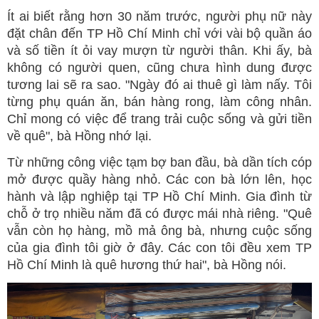
Ít ai biết rằng hơn 30 năm trước, người phụ nữ này
đặt chân đến TP Hồ Chí Minh chỉ với vài bộ quần áo
và số tiền ít ỏi vay mượn từ người thân. Khi ấy, bà
không có người quen, cũng chưa hình dung được
tương lai sẽ ra sao. "Ngày đó ai thuê gì làm nấy. Tôi
từng phụ quán ăn, bán hàng rong, làm công nhân.
Chỉ mong có việc để trang trải cuộc sống và gửi tiền
về quê", bà Hồng nhớ lại.
Từ những công việc tạm bợ ban đầu, bà dần tích cóp
mở được quầy hàng nhỏ. Các con bà lớn lên, học
hành và lập nghiệp tại TP Hồ Chí Minh. Gia đình từ
chỗ ở trọ nhiều năm đã có được mái nhà riêng. "Quê
vẫn còn họ hàng, mồ mả ông bà, nhưng cuộc sống
của gia đình tôi giờ ở đây. Các con tôi đều xem TP
Hồ Chí Minh là quê hương thứ hai", bà Hồng nói.