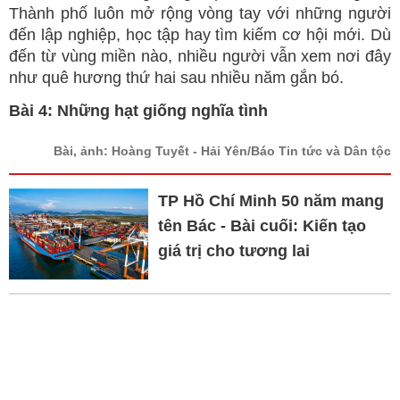
Thành phố luôn mở rộng vòng tay với những người
đến lập nghiệp, học tập hay tìm kiếm cơ hội mới. Dù
đến từ vùng miền nào, nhiều người vẫn xem nơi đây
như quê hương thứ hai sau nhiều năm gắn bó.
Bài 4: Những hạt giống nghĩa tình
Bài, ảnh: Hoàng Tuyết - Hải Yên/Báo Tin tức và Dân tộc
TP Hồ Chí Minh 50 năm mang
tên Bác - Bài cuối: Kiến tạo
giá trị cho tương lai