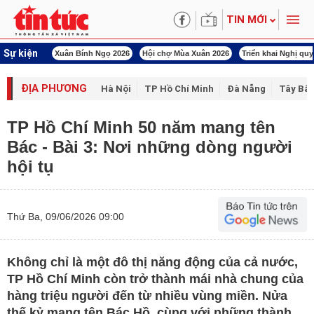
TIN MỚI
Sự kiện
uân Bính Ngọ 2026
Hội chợ Mùa Xuân 2026
Triển khai Nghị quyết Đại hội XIV
ĐỊA PHƯƠNG
Hà Nội
TP Hồ Chí Minh
Đà Nẵng
Tây Bắc
TP Hồ Chí Minh 50 năm mang tên
Bác - Bài 3: Nơi những dòng người
hội tụ
Thứ Ba, 09/06/2026 09:00
Không chỉ là một đô thị năng động của cả nước,
TP Hồ Chí Minh còn trở thành mái nhà chung của
hàng triệu người đến từ nhiều vùng miền. Nửa
thế kỷ mang tên Bác Hồ, cùng với những thành