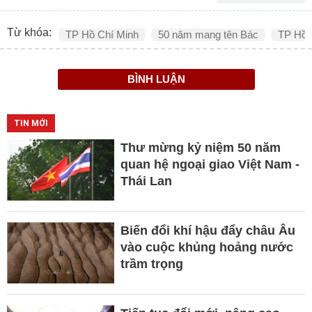
Từ khóa:
TP Hồ Chí Minh
50 năm mang tên Bác
TP Hồ C
BÌNH LUẬN
TIN MỚI
Thư mừng kỷ niệm 50 năm
quan hệ ngoại giao Việt Nam -
Thái Lan
Biến đổi khí hậu đẩy châu Âu
vào cuộc khủng hoảng nước
trầm trọng