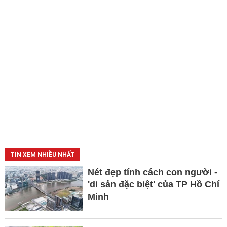
TIN XEM NHIỀU NHẤT
Nét đẹp tính cách con người -
'di sản đặc biệt' của TP Hồ Chí
Minh