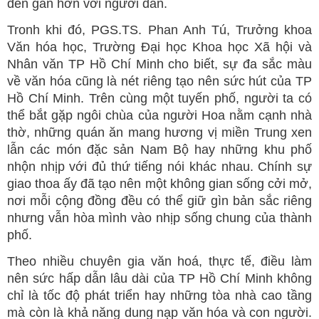
đến gần hơn với người dân.
Tronh khi đó, PGS.TS. Phan Anh Tú, Trưởng khoa
Văn hóa học, Trường Đại học Khoa học Xã hội và
Nhân văn TP Hồ Chí Minh cho biết, sự đa sắc màu
về văn hóa cũng là nét riêng tạo nên sức hút của TP
Hồ Chí Minh. Trên cùng một tuyến phố, người ta có
thể bắt gặp ngôi chùa của người Hoa nằm cạnh nhà
thờ, những quán ăn mang hương vị miền Trung xen
lẫn các món đặc sản Nam Bộ hay những khu phố
nhộn nhịp với đủ thứ tiếng nói khác nhau. Chính sự
giao thoa ấy đã tạo nên một không gian sống cởi mở,
nơi mỗi cộng đồng đều có thể giữ gìn bản sắc riêng
nhưng vẫn hòa mình vào nhịp sống chung của thành
phố.
Theo nhiều chuyên gia văn hoá, thực tế, điều làm
nên sức hấp dẫn lâu dài của TP Hồ Chí Minh không
chỉ là tốc độ phát triển hay những tòa nhà cao tầng
mà còn là khả năng dung nạp văn hóa và con người.