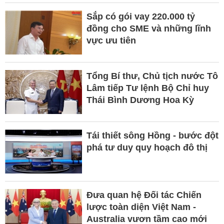
Sắp có gói vay 220.000 tỷ
đồng cho SME và những lĩnh
vực ưu tiên
Tổng Bí thư, Chủ tịch nước Tô
Lâm tiếp Tư lệnh Bộ Chỉ huy
Thái Bình Dương Hoa Kỳ
Tái thiết sông Hồng - bước đột
phá tư duy quy hoạch đô thị
Đưa quan hệ Đối tác Chiến
lược toàn diện Việt Nam -
Australia vươn tầm cao mới