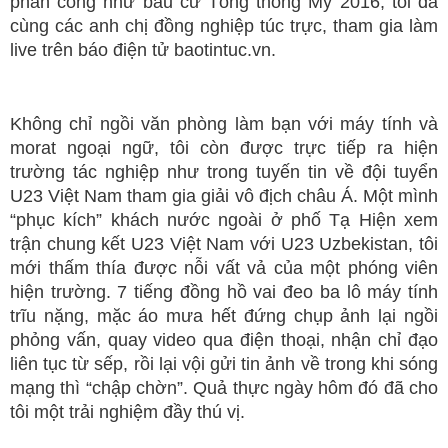
phân công như bầu cử Tổng thống Mỹ 2016, tôi đã
cùng các anh chị đồng nghiệp túc trực, tham gia làm
live trên báo điện tử baotintuc.vn.
Không chỉ ngồi văn phòng làm bạn với máy tính và
morat ngoại ngữ, tôi còn được trực tiếp ra hiện
trường tác nghiệp như trong tuyến tin về đội tuyển
U23 Việt Nam tham gia giải vô địch châu Á. Một mình
“phục kích” khách nước ngoài ở phố Tạ Hiện xem
trận chung kết U23 Việt Nam với U23 Uzbekistan, tôi
mới thấm thía được nỗi vất vả của một phóng viên
hiện trường. 7 tiếng đồng hồ vai đeo ba lô máy tính
trĩu nặng, mặc áo mưa hết đứng chụp ảnh lại ngồi
phỏng vấn, quay video qua điện thoại, nhận chỉ đạo
liên tục từ sếp, rồi lại vội gửi tin ảnh về trong khi sóng
mạng thì “chập chờn”. Quả thực ngày hôm đó đã cho
tôi một trải nghiệm đầy thú vị.