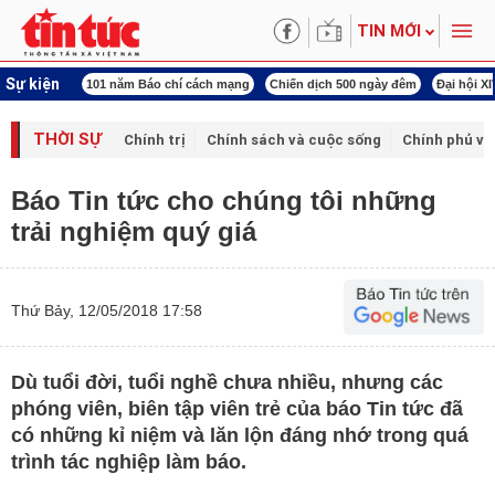
TIN MỚI
Sự kiện
í cách mạng
Chiến dịch 500 ngày đêm
Đại hội XIV Công đoàn Việt Nam
World
THỜI SỰ
Chính trị
Chính sách và cuộc sống
Chính phủ vớ
Báo Tin tức cho chúng tôi những
trải nghiệm quý giá
Thứ Bảy, 12/05/2018 17:58
Dù tuổi đời, tuổi nghề chưa nhiều, nhưng các
phóng viên, biên tập viên trẻ của báo Tin tức đã
có những kỉ niệm và lăn lộn đáng nhớ trong quá
trình tác nghiệp làm báo.