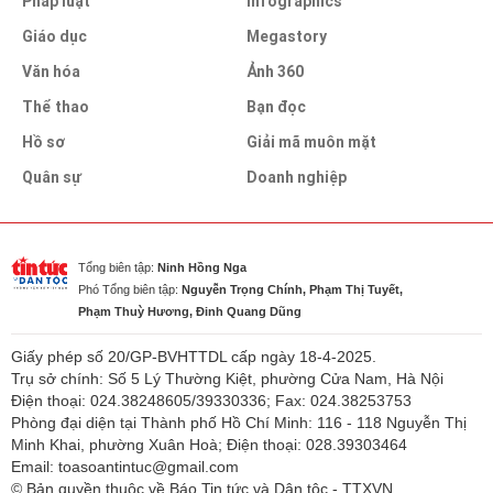
Pháp luật
infographics
Giáo dục
Megastory
Văn hóa
Ảnh 360
Thể thao
Bạn đọc
Hồ sơ
Giải mã muôn mặt
Quân sự
Doanh nghiệp
Tổng biên tập:
Ninh Hồng Nga
Phó Tổng biên tập:
Nguyễn Trọng Chính, Phạm Thị Tuyết,
Phạm Thuỳ Hương, Đinh Quang Dũng
Giấy phép số 20/GP-BVHTTDL cấp ngày 18-4-2025.
Trụ sở chính: Số 5 Lý Thường Kiệt, phường Cửa Nam, Hà Nội
Điện thoại: 024.38248605/39330336; Fax: 024.38253753
Phòng đại diện tại Thành phố Hồ Chí Minh: 116 - 118 Nguyễn Thị
Minh Khai, phường Xuân Hoà; Điện thoại: 028.39303464
Email: toasoantintuc@gmail.com
© Bản quyền thuộc về Báo Tin tức và Dân tộc - TTXVN