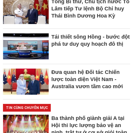
Tổng Bí thư, Chủ tịch nước Tô
Lâm tiếp Tư lệnh Bộ Chỉ huy
Thái Bình Dương Hoa Kỳ
Tái thiết sông Hồng - bước đột
phá tư duy quy hoạch đô thị
Đưa quan hệ Đối tác Chiến
lược toàn diện Việt Nam -
Australia vươn tầm cao mới
TIN CÙNG CHUYÊN MỤC
Ba thành phố giành giải A tại
Hội thi lực lượng bảo vệ an
ninh, trật tự ở cơ sở giỏi toàn