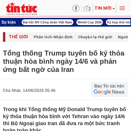
TIN MỚI
Sự kiện
00 ngày đêm
Đại hội XIV Công đoàn Việt Nam
World Cup 2026
Kỳ họp thứ nhấ
THẾ GIỚI
Phân tích-Nhận định
Chuyện lạ thế giới
Người 
Tổng thống Trump tuyên bố ký thỏa
thuận hòa bình ngày 14/6 và phản
ứng bất ngờ của Iran
Chủ Nhật, 14/06/2026 05:46
Trong khi Tổng thống Mỹ Donald Trump tuyên bố
ký thỏa thuận hòa bình với Tehran vào ngày 14/6
thì Bộ Ngoại giao Iran đã đưa ra một bức tranh
hoàn toàn khác.