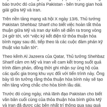
báo trước đó của phía Pakistan - bên trung gian hoà
giải giữa Mỹ và Iran.
Trên nền tảng mạng xã hội X ngày 13/6, Thủ tướng
Pakistan Shehbaz Sharif cho biết việc hoàn tất thỏa
thuận giữa Mỹ và Iran dự kiến sẽ diễn ra trong vòng
24 giờ tới, với “việc ký kết điện tử thỏa thuận hòa
bình ngay sau đó, tiếp theo là các cuộc đàm phán kỹ
thuật vào tuần tới”.
Theo kênh Al Jazeera của Qatar, Thủ tướng Shehbaz
Sharif cảm ơn Mỹ và Iran về cam kết trong suốt quá
trình đàm phán, đồng thời ghi nhận sự ủng hộ của
các quốc gia trong khu vực đối với tiến trình này. Ông
bày tỏ tin tưởng rằng thỏa thuận hòa bình này sẽ tạo
nền tảng vững chắc cho hòa bình lâu dài.
Trước đó cùng ngày, nhà lãnh đạo Pakistan cho biết
văn bản cuối cùng của thỏa thuận hòa bình giữa Mỹ
và Iran đã được các bên nhất trí thông qua sau quá