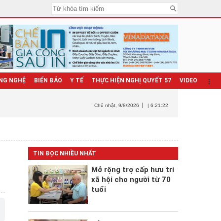
NG NGHỆ
BIỂN ĐẢO
Y TẾ
THỰC HIỆN NGHỊ QUYẾT 57
VIDEO
Chủ nhật
, 9/8/2026
| 6:21:23
TIN ĐỌC NHIỀU NHẤT
Mở rộng trợ cấp hưu trí
xã hội cho người từ 70
tuổi