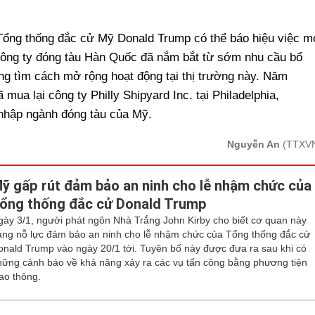
 Tổng thống đắc cử Mỹ Donald Trump có thể báo hiệu việc m
công ty đóng tàu Hàn Quốc đã nắm bắt từ sớm nhu cầu bổ
g tìm cách mở rộng hoạt động tại thị trường này. Năm
ua lại công ty Philly Shipyard Inc. tại Philadelphia,
 nhập ngành đóng tàu của Mỹ.
Nguyễn An
(TTXV
ỹ gấp rút đảm bảo an ninh cho lễ nhậm chức của
ổng thống đắc cử Donald Trump
gày 3/1, người phát ngôn Nhà Trắng John Kirby cho biết cơ quan này
ang nỗ lực đảm bảo an ninh cho lễ nhậm chức của Tổng thống đắc cử
onald Trump vào ngày 20/1 tới. Tuyên bố này được đưa ra sau khi có
hững cảnh báo về khả năng xảy ra các vụ tấn công bằng phương tiện
iao thông.