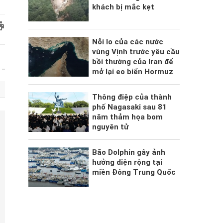
khách bị mắc kẹt
Nỗi lo của các nước
vùng Vịnh trước yêu cầu
bồi thường của Iran để
mở lại eo biển Hormuz
Thông điệp của thành
phố Nagasaki sau 81
năm thảm họa bom
nguyên tử
Bão Dolphin gây ảnh
hưởng diện rộng tại
miền Đông Trung Quốc