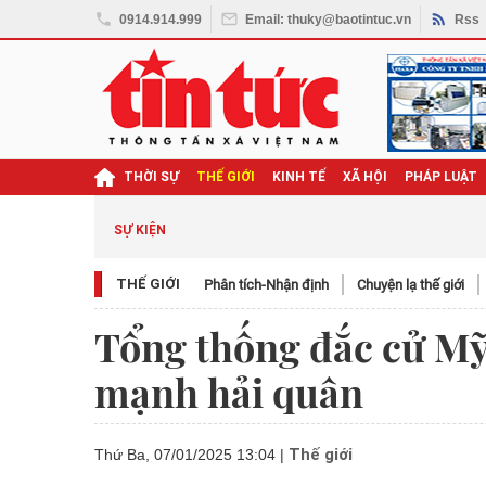
0914.914.999
Email: thuky@baotintuc.vn
Rss
THỜI SỰ
THẾ GIỚI
KINH TẾ
XÃ HỘI
PHÁP LUẬT
ghị quyết Đại hội XIV
SỰ KIỆN
THẾ GIỚI
Phân tích-Nhận định
Chuyện lạ thế giới
Tổng thống đắc cử Mỹ
mạnh hải quân
Thế giới
Thứ Ba, 07/01/2025 13:04
|