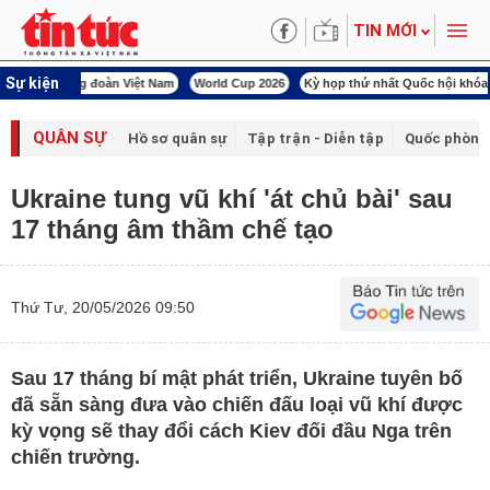
TIN MỚI
Sự kiện
àn Việt Nam
World Cup 2026
Kỳ họp thứ nhất Quốc hội khóa XVI
Đảm bảo an
QUÂN SỰ
Hồ sơ quân sự
Tập trận - Diễn tập
Quốc phòng
Ukraine tung vũ khí 'át chủ bài' sau
17 tháng âm thầm chế tạo
Thứ Tư, 20/05/2026 09:50
Sau 17 tháng bí mật phát triển, Ukraine tuyên bố
đã sẵn sàng đưa vào chiến đấu loại vũ khí được
kỳ vọng sẽ thay đổi cách Kiev đối đầu Nga trên
chiến trường.