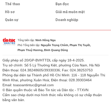
Thể thao
Bạn đọc
Hồ sơ
Giải mã muôn mặt
Quân sự
Doanh nghiệp
Tổng biên tập:
Ninh Hồng Nga
Phó Tổng biên tập:
Nguyễn Trọng Chính, Phạm Thị Tuyết,
Phạm Thuỳ Hương, Đinh Quang Dũng
Giấy phép số 20/GP-BVHTTDL cấp ngày 18-4-2025.
Trụ sở chính: Số 5 Lý Thường Kiệt, phường Cửa Nam, Hà Nội
Điện thoại: 024.38248605/39330336; Fax: 024.38253753
Phòng đại diện tại Thành phố Hồ Chí Minh: 116 - 118 Nguyễn Thị
Minh Khai, phường Xuân Hoà; Điện thoại: 028.39303464
Email: toasoantintuc@gmail.com
© Bản quyền thuộc về Báo Tin tức và Dân tộc - TTXVN
Cấm sao chép dưới mọi hình thức nếu không có sự chấp thuận
bằng văn bản.