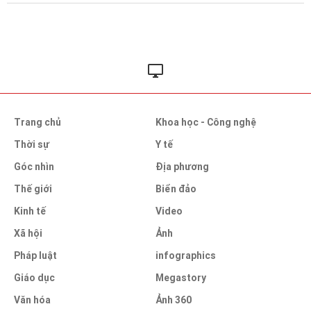
Trang chủ
Khoa học - Công nghệ
Thời sự
Y tế
Góc nhìn
Địa phương
Thế giới
Biển đảo
Kinh tế
Video
Xã hội
Ảnh
Pháp luật
infographics
Giáo dục
Megastory
Văn hóa
Ảnh 360