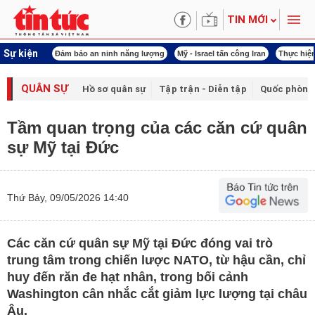
TIN MỚI
Sự kiện
ội khóa XVI
Đảm bảo an ninh năng lượng
Mỹ - Israel tấn công Iran
Thực hiện
QUÂN SỰ
Hồ sơ quân sự
Tập trận - Diễn tập
Quốc phòng
Tầm quan trọng của các căn cứ quân
sự Mỹ tại Đức
Thứ Bảy, 09/05/2026 14:40
Các căn cứ quân sự Mỹ tại Đức đóng vai trò
trung tâm trong chiến lược NATO, từ hậu cần, chỉ
huy đến răn đe hạt nhân, trong bối cảnh
Washington cân nhắc cắt giảm lực lượng tại châu
Âu.