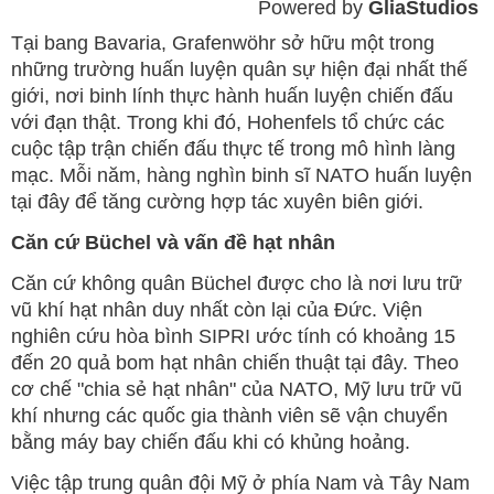
Powered by 
GliaStudios
Mute
Tại bang Bavaria, Grafenwöhr sở hữu một trong
những trường huấn luyện quân sự hiện đại nhất thế
giới, nơi binh lính thực hành huấn luyện chiến đấu
với đạn thật. Trong khi đó, Hohenfels tổ chức các
cuộc tập trận chiến đấu thực tế trong mô hình làng
mạc. Mỗi năm, hàng nghìn binh sĩ NATO huấn luyện
tại đây để tăng cường hợp tác xuyên biên giới.
Căn cứ Büchel và vấn đề hạt nhân
Căn cứ không quân Büchel được cho là nơi lưu trữ
vũ khí hạt nhân duy nhất còn lại của Đức. Viện
nghiên cứu hòa bình SIPRI ước tính có khoảng 15
đến 20 quả bom hạt nhân chiến thuật tại đây. Theo
cơ chế "chia sẻ hạt nhân" của NATO, Mỹ lưu trữ vũ
khí nhưng các quốc gia thành viên sẽ vận chuyển
bằng máy bay chiến đấu khi có khủng hoảng.
Việc tập trung quân đội Mỹ ở phía Nam và Tây Nam