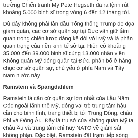
trưởng Chiến tranh Mỹ Pete Hegseth đã ra lệnh rút
khoảng 5.000 binh sĩ trong vòng 6 đến 12 tháng tới.
Dù đây không phải lần đầu Tổng thống Trump đe dọa
giảm quân, các cơ sở quân sự tại Đức vẫn giữ tầm
quan trọng chiến lược đáng kể đối với Mỹ và là phần
quan trọng của nền kinh tế sở tại. Hiện có khoảng
35.000 đến 39.000 binh sĩ cùng 13.000 nhân viên
Không quân Mỹ đóng quân tại Đức, phân bố ở hàng
chục cơ sở quân sự, chủ yếu ở phía Nam và Tây
Nam nước này.
Ramstein và Spangdahlem
Ramstein là căn cứ quân sự lớn nhất của Lầu Năm
Góc ngoài lãnh thổ Mỹ, đóng vai trò trung tâm hậu
cần cho binh lính, trang thiết bị tới Trung Đông, châu
Phi và Đông Âu. Đây là trụ sở của Không quân Mỹ tại
châu Âu và trung tâm chỉ huy NATO về giám sát
không phận. Đặc biệt, Ramstein đặt trạm tiếp sóng