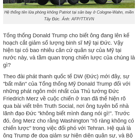
Hệ thống tên lửa phòng không Patriot tại sân bay ở Cologne-Wahn, miền
Tây Đức. Ảnh: AFP/TTXVN
Tổng thống Donald Trump cho biết ông đang lên kế
hoạch cắt giảm số lượng binh sĩ Mỹ tại Đức. Vậy
hiện tại có bao nhiêu căn cứ quân sự của Mỹ tại
nước này, và tầm quan trọng chiến lược của chúng là
gì?
Theo đài phát thanh quốc tế DW (Đức) mới đây, sự
"bất mãn" của Tổng thống Mỹ Donald Trump đối với
những phát ngôn mới nhất của Thủ tướng Đức
Friedrich Merz về cuộc chiến ở Iran đã thể hiện rõ
qua bài viết trên Truth Social, nơi ông tuyên bố nhà
lãnh đạo Đức "không biết mình đang nói gì!". Trước
đó, ông Merz cho rằng Washington "rõ ràng không có
chiến lược" trong việc đối phó với Tehran. Hệ quả là
ông Trump đe dọa giảm sự hiện diện quân sự, và Bộ