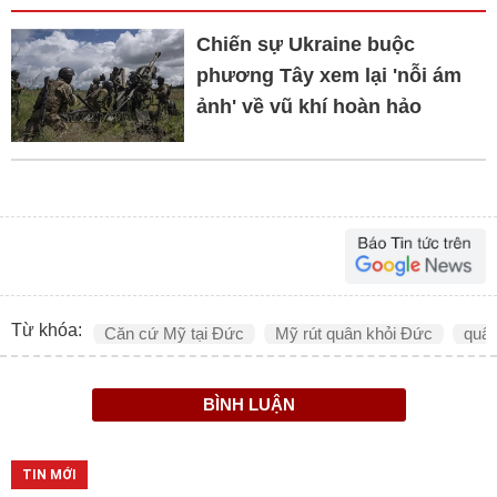
Chiến sự Ukraine buộc
phương Tây xem lại 'nỗi ám
ảnh' về vũ khí hoàn hảo
Từ khóa:
Căn cứ Mỹ tại Đức
Mỹ rút quân khỏi Đức
quân
BÌNH LUẬN
TIN MỚI