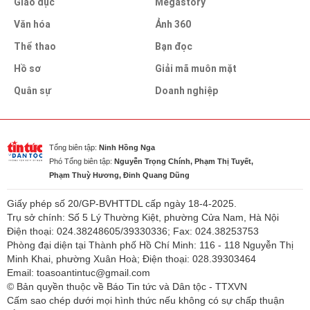
Giáo dục
Megastory
Văn hóa
Ảnh 360
Thể thao
Bạn đọc
Hồ sơ
Giải mã muôn mặt
Quân sự
Doanh nghiệp
Tổng biên tập:
Ninh Hồng Nga
Phó Tổng biên tập:
Nguyễn Trọng Chính, Phạm Thị Tuyết,
Phạm Thuỳ Hương, Đinh Quang Dũng
Giấy phép số 20/GP-BVHTTDL cấp ngày 18-4-2025.
Trụ sở chính: Số 5 Lý Thường Kiệt, phường Cửa Nam, Hà Nội
Điện thoại: 024.38248605/39330336; Fax: 024.38253753
Phòng đại diện tại Thành phố Hồ Chí Minh: 116 - 118 Nguyễn Thị
Minh Khai, phường Xuân Hoà; Điện thoại: 028.39303464
Email: toasoantintuc@gmail.com
© Bản quyền thuộc về Báo Tin tức và Dân tộc - TTXVN
Cấm sao chép dưới mọi hình thức nếu không có sự chấp thuận