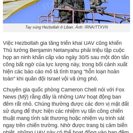
Tay súng Hezbollah ở Liban. Ảnh: IRNA/TTXVN
Việc Hezbollah gia tăng triển khai UAV cũng khiến
Thủ tướng Benjamin Netanyahu phải triệu tập cuộc
họp an ninh khẩn cấp vào ngày 30/5 sau một đòn tấn
công bất ngờ của lực lượng này, trong bối cảnh xuất
hiện các báo cáo mô tả tình trạng "hỗn loạn hoàn
toàn" khi quân đội Israel vội vã ứng phó.
Chuyên gia quốc phòng Cameron Chell nói với Fox
News (Mỹ) rằng đây là những UAV hoạt động ban
đêm rất nhỏ. Chúng thường được các đơn vị mặt đất
sử dụng để thực hiện các nhiệm vụ tấn công chiến
thuật mang tính sát thương hoặc nhiệm vụ trinh sát
ngay trên chiến trường. Nhờ được trang bị cảm biến
nhiệt, những UAV này có thể hoạt động vào ban đêm