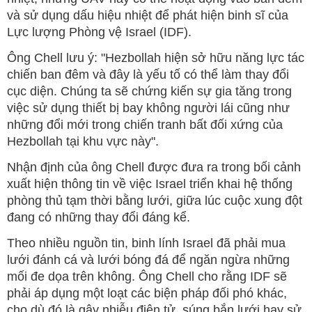
và sử dụng dấu hiệu nhiệt để phát hiện binh sĩ của
Lực lượng Phòng vệ Israel (IDF).
Ông Chell lưu ý: "Hezbollah hiện sở hữu năng lực tác
chiến ban đêm và đây là yếu tố có thể làm thay đổi
cục diện. Chúng ta sẽ chứng kiến sự gia tăng trong
việc sử dụng thiết bị bay không người lái cũng như
những đổi mới trong chiến tranh bất đối xứng của
Hezbollah tại khu vực này".
Nhận định của ông Chell được đưa ra trong bối cảnh
xuất hiện thông tin về việc Israel triển khai hệ thống
phòng thủ tạm thời bằng lưới, giữa lúc cuộc xung đột
đang có những thay đổi đáng kể.
Theo nhiều nguồn tin, binh lính Israel đã phải mua
lưới đánh cá và lưới bóng đá để ngăn ngừa những
mối đe dọa trên không. Ông Chell cho rằng IDF sẽ
phải áp dụng một loạt các biện pháp đối phó khác,
cho dù đó là gây nhiễu điện tử, súng bắn lưới hay sử