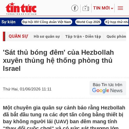
TIN MỚI
Sự kiện
àn Việt Nam
World Cup 2026
Kỳ họp thứ nhất Quốc hội khóa XVI
Đảm bảo an
QUÂN SỰ
Hồ sơ quân sự
Tập trận - Diễn tập
Quốc phòng
'Sát thủ bóng đêm' của Hezbollah
xuyên thủng hệ thống phòng thủ
Israel
Thứ Hai, 01/06/2026 11:11
Một chuyên gia quân sự cảnh báo rằng Hezbollah
đã bắt đầu tung ra các đợt tấn công bằng thiết bị
bay không người lái (UAV) ban đêm mang tính
"thay đổi cuộc chơi" và có sức sát thương lớn