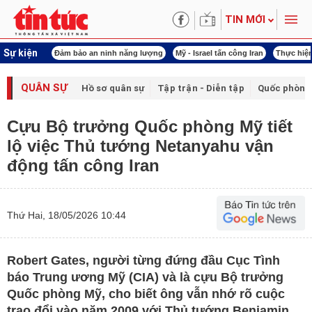
TIN MỚI
Sự kiện
ội khóa XVI
Đảm bảo an ninh năng lượng
Mỹ - Israel tấn công Iran
Thực hiện
QUÂN SỰ
Hồ sơ quân sự
Tập trận - Diễn tập
Quốc phòng
Cựu Bộ trưởng Quốc phòng Mỹ tiết
lộ việc Thủ tướng Netanyahu vận
động tấn công Iran
Thứ Hai, 18/05/2026 10:44
Robert Gates, người từng đứng đầu Cục Tình
báo Trung ương Mỹ (CIA) và là cựu Bộ trưởng
Quốc phòng Mỹ, cho biết ông vẫn nhớ rõ cuộc
trao đổi vào năm 2009 với Thủ tướng Benjamin