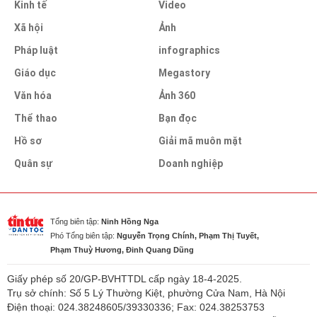
Kinh tế
Video
Xã hội
Ảnh
Pháp luật
infographics
Giáo dục
Megastory
Văn hóa
Ảnh 360
Thể thao
Bạn đọc
Hồ sơ
Giải mã muôn mặt
Quân sự
Doanh nghiệp
Tổng biên tập:
Ninh Hồng Nga
Phó Tổng biên tập:
Nguyễn Trọng Chính, Phạm Thị Tuyết,
Phạm Thuỳ Hương, Đinh Quang Dũng
Giấy phép số 20/GP-BVHTTDL cấp ngày 18-4-2025.
Trụ sở chính: Số 5 Lý Thường Kiệt, phường Cửa Nam, Hà Nội
Điện thoại: 024.38248605/39330336; Fax: 024.38253753