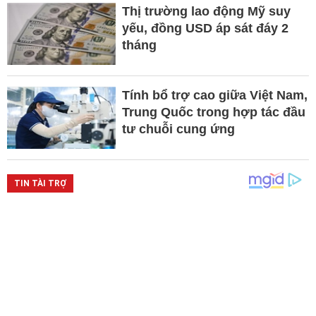
Thị trường lao động Mỹ suy
yếu, đồng USD áp sát đáy 2
tháng
Tính bổ trợ cao giữa Việt Nam,
Trung Quốc trong hợp tác đầu
tư chuỗi cung ứng