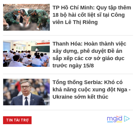
TP Hồ Chí Minh: Quy tập thêm
18 bộ hài cốt liệt sĩ tại Công
viên Lê Thị Riêng
Thanh Hóa: Hoàn thành việc
xây dựng, phê duyệt Đề án
sắp xếp các cơ sở giáo dục
trước ngày 15/8
Tổng thống Serbia: Khó có
khả năng cuộc xung đột Nga -
Ukraine sớm kết thúc