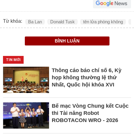
Từ khóa:
Ba Lan
Donald Tusk
tên lửa phòng không
P
BÌNH LUẬN
TIN MỚI
Thông cáo báo chí số 6, Kỳ
họp không thường lệ thứ
Nhất, Quốc hội khóa XVI
Bế mạc Vòng Chung kết Cuộc
thi Tài năng Robot
ROBOTACON WRO - 2026