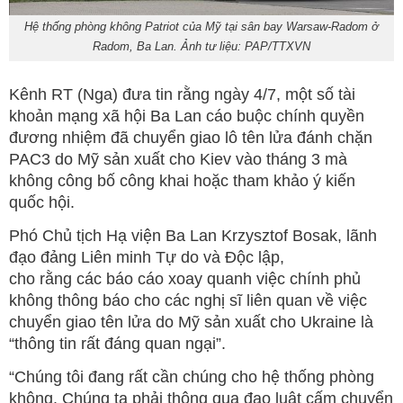
Hệ thống phòng không Patriot của Mỹ tại sân bay Warsaw-Radom ở
Radom, Ba Lan. Ảnh tư liệu: PAP/TTXVN
Kênh RT (Nga) đưa tin rằng ngày 4/7, một số tài
khoản mạng xã hội Ba Lan cáo buộc chính quyền
đương nhiệm đã chuyển giao lô tên lửa đánh chặn
PAC3 do Mỹ sản xuất cho Kiev vào tháng 3 mà
không công bố công khai hoặc tham khảo ý kiến
quốc hội.
Phó Chủ tịch Hạ viện Ba Lan Krzysztof Bosak, lãnh
đạo đảng Liên minh Tự do và Độc lập,
cho rằng các báo cáo xoay quanh việc chính phủ
không thông báo cho các nghị sĩ liên quan về việc
chuyển giao tên lửa do Mỹ sản xuất cho Ukraine là
“thông tin rất đáng quan ngại”.
“Chúng tôi đang rất cần chúng cho hệ thống phòng
không. Chúng ta phải thông qua đạo luật cấm chuyển