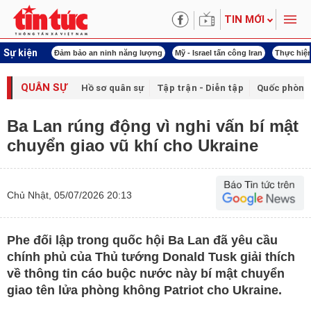
TIN MỚI
Sự kiện
ội khóa XVI
Đảm bảo an ninh năng lượng
Mỹ - Israel tấn công Iran
Thực hiện
QUÂN SỰ
Hồ sơ quân sự
Tập trận - Diễn tập
Quốc phòng
Ba Lan rúng động vì nghi vấn bí mật
chuyển giao vũ khí cho Ukraine
Chủ Nhật, 05/07/2026 20:13
Phe đối lập trong quốc hội Ba Lan đã yêu cầu
chính phủ của Thủ tướng Donald Tusk giải thích
về thông tin cáo buộc nước này bí mật chuyển
giao tên lửa phòng không Patriot cho Ukraine.