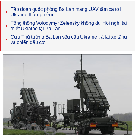
Tập đoàn quốc phòng Ba Lan mang UAV tầm xa tới
Ukraine thử nghiệm
Tổng thống Volodymyr Zelensky không dự Hội nghị tái
thiết Ukraine tại Ba Lan
Cựu Thủ tướng Ba Lan yêu cầu Ukraine trả lại xe tăng
và chiến đấu cơ