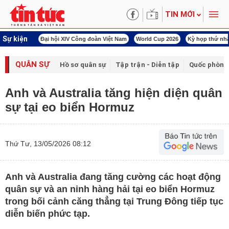
TIN MỚI
Sự kiện
00 ngày đêm
Đại hội XIV Công đoàn Việt Nam
World Cup 2026
Kỳ họp thứ nhấ
QUÂN SỰ
Hồ sơ quân sự
Tập trận - Diễn tập
Quốc phòng
Anh và Australia tăng hiện diện quân
sự tại eo biển Hormuz
Thứ Tư, 13/05/2026 08:12
Anh và Australia đang tăng cường các hoạt động
quân sự và an ninh hàng hải tại eo biển Hormuz
trong bối cảnh căng thẳng tại Trung Đông tiếp tục
diễn biến phức tạp.