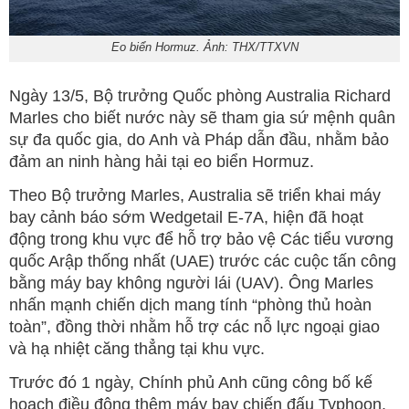
Eo biển Hormuz. Ảnh: THX/TTXVN
Ngày 13/5, Bộ trưởng Quốc phòng Australia Richard
Marles cho biết nước này sẽ tham gia sứ mệnh quân
sự đa quốc gia, do Anh và Pháp dẫn đầu, nhằm bảo
đảm an ninh hàng hải tại eo biển Hormuz.
Theo Bộ trưởng Marles, Australia sẽ triển khai máy
bay cảnh báo sớm Wedgetail E-7A, hiện đã hoạt
động trong khu vực để hỗ trợ bảo vệ Các tiểu vương
quốc Arập thống nhất (UAE) trước các cuộc tấn công
bằng máy bay không người lái (UAV). Ông Marles
nhấn mạnh chiến dịch mang tính “phòng thủ hoàn
toàn”, đồng thời nhằm hỗ trợ các nỗ lực ngoại giao
và hạ nhiệt căng thẳng tại khu vực.
Trước đó 1 ngày, Chính phủ Anh cũng công bố kế
hoạch điều động thêm máy bay chiến đấu Typhoon,