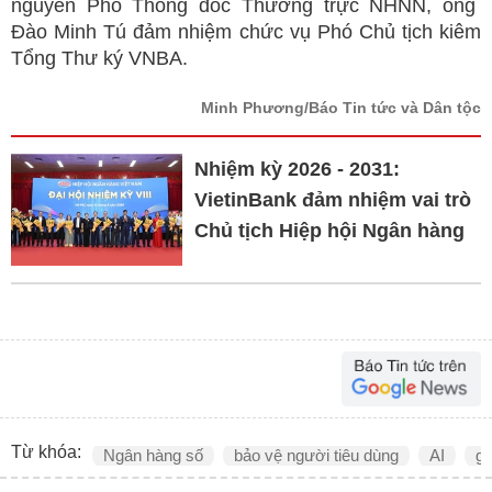
nguyên Phó Thống đốc Thường trực NHNN, ông
Đào Minh Tú đảm nhiệm chức vụ Phó Chủ tịch kiêm
Tổng Thư ký VNBA.
Minh Phương/Báo Tin tức và Dân tộc
Nhiệm kỳ 2026 - 2031:
VietinBank đảm nhiệm vai trò
Chủ tịch Hiệp hội Ngân hàng
Từ khóa:
Ngân hàng số
bảo vệ người tiêu dùng
AI
gi