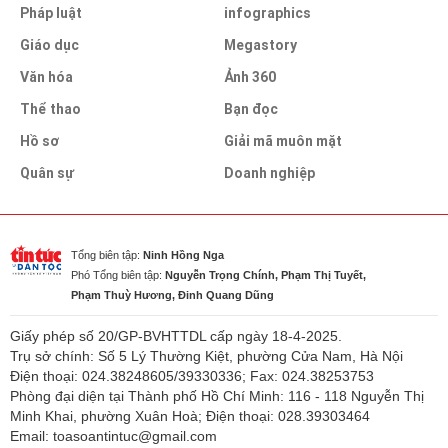
Pháp luật
infographics
Giáo dục
Megastory
Văn hóa
Ảnh 360
Thể thao
Bạn đọc
Hồ sơ
Giải mã muôn mặt
Quân sự
Doanh nghiệp
Tổng biên tập:
Ninh Hồng Nga
Phó Tổng biên tập:
Nguyễn Trọng Chính, Phạm Thị Tuyết,
Phạm Thuỳ Hương, Đinh Quang Dũng
Giấy phép số 20/GP-BVHTTDL cấp ngày 18-4-2025.
Trụ sở chính: Số 5 Lý Thường Kiệt, phường Cửa Nam, Hà Nội
Điện thoại: 024.38248605/39330336; Fax: 024.38253753
Phòng đại diện tại Thành phố Hồ Chí Minh: 116 - 118 Nguyễn Thị
Minh Khai, phường Xuân Hoà; Điện thoại: 028.39303464
Email: toasoantintuc@gmail.com