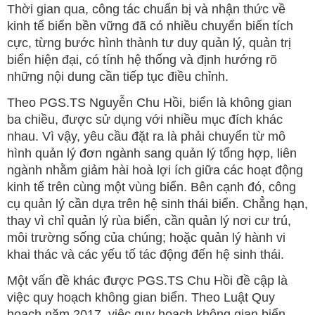
Thời gian qua, công tác chuẩn bị và nhận thức về
kinh tế biển bền vững đã có nhiều chuyển biến tích
cực, từng bước hình thành tư duy quản lý, quản trị
biển hiện đại, có tính hệ thống và định hướng rõ
những nội dung cần tiếp tục điều chỉnh.
Theo PGS.TS Nguyễn Chu Hồi, biển là không gian
ba chiều, được sử dụng với nhiều mục đích khác
nhau. Vì vậy, yêu cầu đặt ra là phải chuyển từ mô
hình quản lý đơn ngành sang quản lý tổng hợp, liên
ngành nhằm giảm hài hoà lợi ích giữa các hoạt động
kinh tế trên cùng một vùng biển. Bên cạnh đó, công
cụ quản lý cần dựa trên hệ sinh thái biển. Chẳng hạn,
thay vì chỉ quản lý rùa biển, cần quản lý nơi cư trú,
môi trường sống của chúng; hoặc quản lý hành vi
khai thác và các yếu tố tác động đến hệ sinh thái.
Một vấn đề khác được PGS.TS Chu Hồi đề cập là
việc quy hoạch không gian biển. Theo Luật Quy
hoạch năm 2017, việc quy hoạch không gian biển