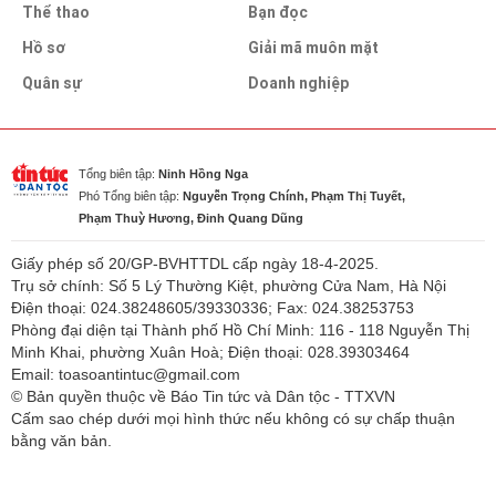
Thể thao
Bạn đọc
Hồ sơ
Giải mã muôn mặt
Quân sự
Doanh nghiệp
Tổng biên tập:
Ninh Hồng Nga
Phó Tổng biên tập:
Nguyễn Trọng Chính, Phạm Thị Tuyết,
Phạm Thuỳ Hương, Đinh Quang Dũng
Giấy phép số 20/GP-BVHTTDL cấp ngày 18-4-2025.
Trụ sở chính: Số 5 Lý Thường Kiệt, phường Cửa Nam, Hà Nội
Điện thoại: 024.38248605/39330336; Fax: 024.38253753
Phòng đại diện tại Thành phố Hồ Chí Minh: 116 - 118 Nguyễn Thị
Minh Khai, phường Xuân Hoà; Điện thoại: 028.39303464
Email: toasoantintuc@gmail.com
© Bản quyền thuộc về Báo Tin tức và Dân tộc - TTXVN
Cấm sao chép dưới mọi hình thức nếu không có sự chấp thuận
bằng văn bản.