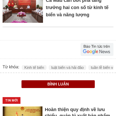
Cà Mau cần bứt phá tăng
trưởng hai con số từ kinh tế
biển và năng lượng
Từ khóa:
Kinh tế biển
luật biển và hải đảo
tuần lễ biển và
BÌNH LUẬN
TIN MỚI
Hoàn thiện quy định về lưu
chiểu, quản lý xuất bản phẩm