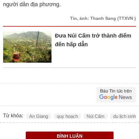
người dân địa phương.
Tin, ảnh: Thanh Sang
(TTXVN )
Đưa Núi Cấm trở thành điểm
đến hấp dẫn
Từ khóa:
An Giang
quy hoạch
Núi Cấm
du lịch sinh t
BÌNH LUẬN