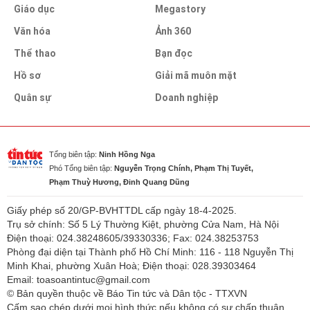
Giáo dục
Megastory
Văn hóa
Ảnh 360
Thể thao
Bạn đọc
Hồ sơ
Giải mã muôn mặt
Quân sự
Doanh nghiệp
Tổng biên tập:
Ninh Hồng Nga
Phó Tổng biên tập:
Nguyễn Trọng Chính, Phạm Thị Tuyết,
Phạm Thuỳ Hương, Đinh Quang Dũng
Giấy phép số 20/GP-BVHTTDL cấp ngày 18-4-2025.
Trụ sở chính: Số 5 Lý Thường Kiệt, phường Cửa Nam, Hà Nội
Điện thoại: 024.38248605/39330336; Fax: 024.38253753
Phòng đại diện tại Thành phố Hồ Chí Minh: 116 - 118 Nguyễn Thị
Minh Khai, phường Xuân Hoà; Điện thoại: 028.39303464
Email: toasoantintuc@gmail.com
© Bản quyền thuộc về Báo Tin tức và Dân tộc - TTXVN
Cấm sao chép dưới mọi hình thức nếu không có sự chấp thuận