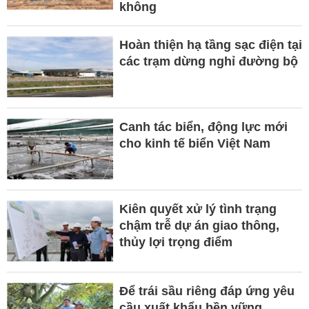
không
Hoàn thiện hạ tầng sạc điện tại
các trạm dừng nghỉ đường bộ
Canh tác biển, động lực mới
cho kinh tế biển Việt Nam
Kiên quyết xử lý tình trạng
chậm trễ dự án giao thông,
thủy lợi trọng điểm
Để trái sầu riêng đáp ứng yêu
cầu xuất khẩu bền vững