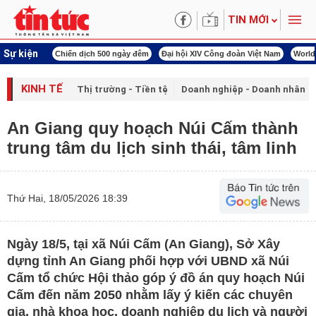
TIN MỚI
Sự kiện
í cách mạng
Chiến dịch 500 ngày đêm
Đại hội XIV Công đoàn Việt Nam
World
KINH TẾ
Thị trường - Tiền tệ
Doanh nghiệp - Doanh nhân
An Giang quy hoạch Núi Cấm thành
trung tâm du lịch sinh thái, tâm linh
Thứ Hai, 18/05/2026 18:39
Ngày 18/5, tại xã Núi Cấm (An Giang), Sở Xây
dựng tỉnh An Giang phối hợp với UBND xã Núi
Cấm tổ chức Hội thảo góp ý đồ án quy hoạch Núi
Cấm đến năm 2050 nhằm lấy ý kiến các chuyên
gia, nhà khoa học, doanh nghiệp du lịch và người