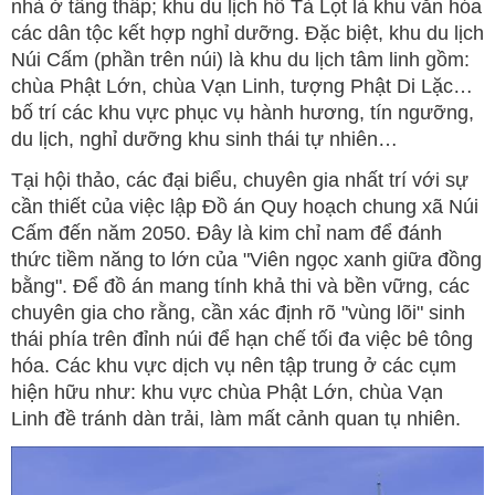
nhà ở tầng thấp; khu du lịch hồ Tà Lọt là khu văn hóa
các dân tộc kết hợp nghỉ dưỡng. Đặc biệt, khu du lịch
Núi Cấm (phần trên núi) là khu du lịch tâm linh gồm:
chùa Phật Lớn, chùa Vạn Linh, tượng Phật Di Lặc…
bố trí các khu vực phục vụ hành hương, tín ngưỡng,
du lịch, nghỉ dưỡng khu sinh thái tự nhiên…
Tại hội thảo, các đại biểu, chuyên gia nhất trí với sự
cần thiết của việc lập Đồ án Quy hoạch chung xã Núi
Cấm đến năm 2050. Đây là kim chỉ nam để đánh
thức tiềm năng to lớn của "Viên ngọc xanh giữa đồng
bằng". Để đồ án mang tính khả thi và bền vững, các
chuyên gia cho rằng, cần xác định rõ "vùng lõi" sinh
thái phía trên đỉnh núi để hạn chế tối đa việc bê tông
hóa. Các khu vực dịch vụ nên tập trung ở các cụm
hiện hữu như: khu vực chùa Phật Lớn, chùa Vạn
Linh đề tránh dàn trải, làm mất cảnh quan tụ nhiên.