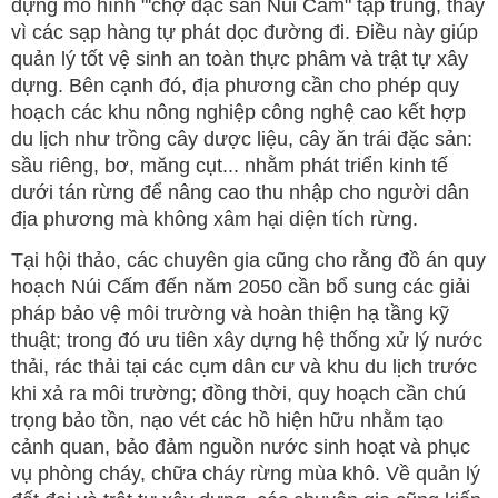
dựng mô hình "'chợ đặc sản Núi Cấm" tập trung, thay
vì các sạp hàng tự phát dọc đường đi. Điều này giúp
quản lý tốt vệ sinh an toàn thực phâm và trật tự xây
dựng. Bên cạnh đó, địa phương cần cho phép quy
hoạch các khu nông nghiệp công nghệ cao kết hợp
du lịch như trồng cây dược liệu, cây ăn trái đặc sản:
sầu riêng, bơ, măng cụt... nhằm phát triển kinh tế
dưới tán rừng để nâng cao thu nhập cho người dân
địa phương mà không xâm hại diện tích rừng.
Tại hội thảo, các chuyên gia cũng cho rằng đồ án quy
hoạch Núi Cấm đến năm 2050 cần bổ sung các giải
pháp bảo vệ môi trường và hoàn thiện hạ tầng kỹ
thuật; trong đó ưu tiên xây dựng hệ thống xử lý nước
thải, rác thải tại các cụm dân cư và khu du lịch trước
khi xả ra môi trường; đồng thời, quy hoạch cần chú
trọng bảo tồn, nạo vét các hồ hiện hữu nhằm tạo
cảnh quan, bảo đảm nguồn nước sinh hoạt và phục
vụ phòng cháy, chữa cháy rừng mùa khô. Về quản lý