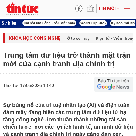
TIN MỚI
Sự kiện
00 ngày đêm
Đại hội XIV Công đoàn Việt Nam
World Cup 2026
Kỳ họp thứ nhấ
KHOA HỌC CÔNG NGHỆ
Ô tô xe máy
Điện tử - Viễn thông
Trung tâm dữ liệu trở thành mặt trận
mới của cạnh tranh địa chính trị
Thứ Tư, 17/06/2026 18:40
Sự bùng nổ của trí tuệ nhân tạo (AI) và điện toán
đám mây đang biến các trung tâm dữ liệu từ hạ
tầng công nghệ đơn thuần thành những tài sản
chiến lược, nơi các lợi ích kinh tế, an ninh dữ liệu
và cạnh tranh địa chính trị ngày càng đan xen.