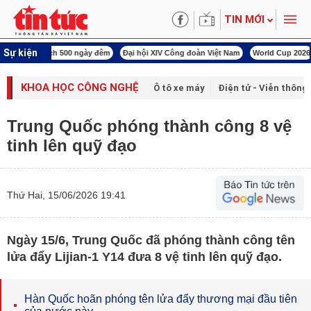
TIN MỚI
Sự kiện
00 ngày đêm
Đại hội XIV Công đoàn Việt Nam
World Cup 2026
Kỳ họp thứ nhấ
KHOA HỌC CÔNG NGHỆ
Ô tô xe máy
Điện tử - Viễn thông
Trung Quốc phóng thành công 8 vệ
tinh lên quỹ đạo
Thứ Hai, 15/06/2026 19:41
Ngày 15/6, Trung Quốc đã phóng thành công tên
lửa đẩy Lijian-1 Y14 đưa 8 vệ tinh lên quỹ đạo.
Hàn Quốc hoãn phóng tên lửa đẩy thương mại đầu tiên