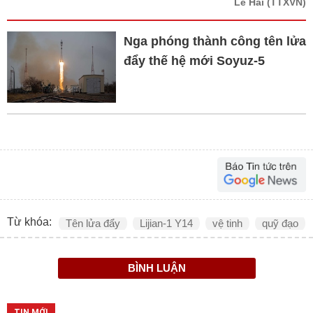
Lê Hải
(TTXVN)
Nga phóng thành công tên lửa
đẩy thế hệ mới Soyuz-5
Từ khóa:
Tên lửa đẩy
Lijian-1 Y14
vệ tinh
quỹ đạo
BÌNH LUẬN
TIN MỚI