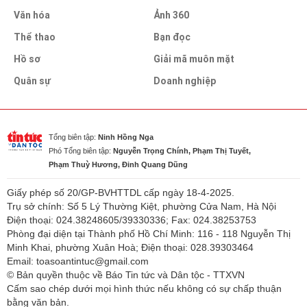
Văn hóa
Ảnh 360
Thể thao
Bạn đọc
Hồ sơ
Giải mã muôn mặt
Quân sự
Doanh nghiệp
Tổng biên tập:
Ninh Hồng Nga
Phó Tổng biên tập:
Nguyễn Trọng Chính, Phạm Thị Tuyết,
Phạm Thuỳ Hương, Đinh Quang Dũng
Giấy phép số 20/GP-BVHTTDL cấp ngày 18-4-2025.
Trụ sở chính: Số 5 Lý Thường Kiệt, phường Cửa Nam, Hà Nội
Điện thoại: 024.38248605/39330336; Fax: 024.38253753
Phòng đại diện tại Thành phố Hồ Chí Minh: 116 - 118 Nguyễn Thị
Minh Khai, phường Xuân Hoà; Điện thoại: 028.39303464
Email: toasoantintuc@gmail.com
© Bản quyền thuộc về Báo Tin tức và Dân tộc - TTXVN
Cấm sao chép dưới mọi hình thức nếu không có sự chấp thuận
bằng văn bản.