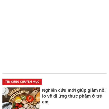
TIN CÙNG CHUYÊN MỤC
Nghiên cứu mới giúp giảm nỗi
lo về dị ứng thực phẩm ở trẻ
em