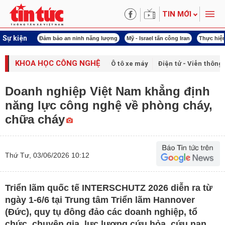
TIN MỚI
Sự kiện
nh năng lượng
Mỹ - Israel tấn công Iran
Thực hiện Nghị quyết 80
Thực hiện N
KHOA HỌC CÔNG NGHỆ
Ô tô xe máy
Điện tử - Viễn thông
Doanh nghiệp Việt Nam khẳng định
năng lực công nghệ về phòng cháy,
chữa cháy
Thứ Tư, 03/06/2026 10:12
Triển lãm quốc tế INTERSCHUTZ 2026 diễn ra từ
ngày 1-6/6 tại Trung tâm Triển lãm Hannover
(Đức), quy tụ đông đảo các doanh nghiệp, tổ
chức, chuyên gia, lực lượng cứu hỏa, cứu nạn,