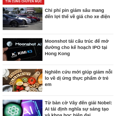
TIN CÙNG CHUYÊN MỤC
Chi phí pin giảm sâu mang
đến lợi thế về giá cho xe điện
Moonshot tái cấu trúc để mở
đường cho kế hoạch IPO tại
Hong Kong
Nghiên cứu mới giúp giảm nỗi
lo về dị ứng thực phẩm ở trẻ
em
Từ bàn cờ Vây đến giải Nobel:
AI tái định nghĩa sự sáng tạo
và khoa học hiện đại