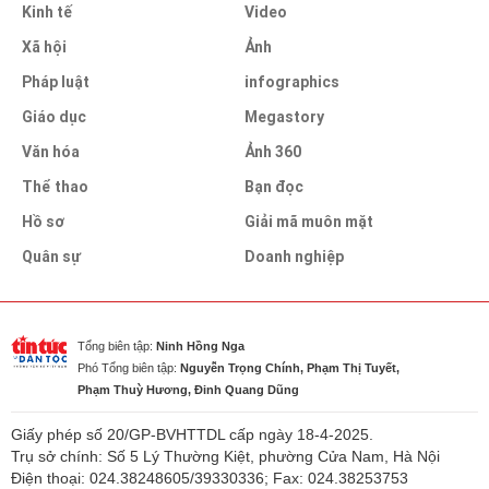
Kinh tế
Video
Xã hội
Ảnh
Pháp luật
infographics
Giáo dục
Megastory
Văn hóa
Ảnh 360
Thể thao
Bạn đọc
Hồ sơ
Giải mã muôn mặt
Quân sự
Doanh nghiệp
Tổng biên tập:
Ninh Hồng Nga
Phó Tổng biên tập:
Nguyễn Trọng Chính, Phạm Thị Tuyết,
Phạm Thuỳ Hương, Đinh Quang Dũng
Giấy phép số 20/GP-BVHTTDL cấp ngày 18-4-2025.
Trụ sở chính: Số 5 Lý Thường Kiệt, phường Cửa Nam, Hà Nội
Điện thoại: 024.38248605/39330336; Fax: 024.38253753