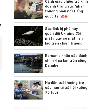
Cảnh giác chiêu trò kinh
doanh trang sức ‘nhái’
thương hiệu nổi tiếng
quốc tế
c
Starlink bị phá hủy,
quân đội Ukraine đối
mặt nguy cơ mất liên
lạc trên chiến trường
Romania khẩn cấp đánh
chìm 4 sà lan trên sông
Danube
Hạ dần tuổi hưởng trợ
cấp hưu trí xã hội xuống
70 tuổi