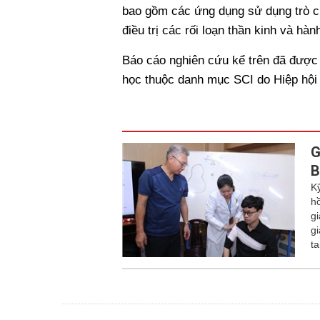
bao gồm các ứng dụng sử dụng trò c
điều trị các rối loạn thần kinh và hành
Báo cáo nghiên cứu kể trên đã được đ
học thuộc danh mục SCI do Hiệp hội
G
B
K
h
g
gi
t