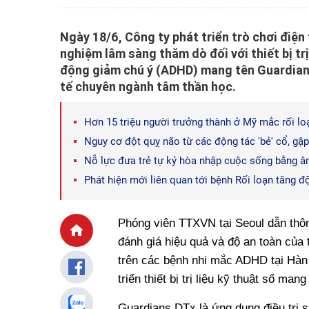
Ngày 18/6, Công ty phát triển trò chơi điện
nghiệm lâm sàng thăm dò đối với thiết bị tr
động giảm chú ý (ADHD) mang tên Guardian
tế chuyên ngành tâm thần học.
Hơn 15 triệu người trưởng thành ở Mỹ mắc rối lo
Nguy cơ đột quỵ não từ các động tác 'bẻ' cổ, gập
Nỗ lực đưa trẻ tự kỷ hòa nhập cuộc sống bằng âm
Phát hiện mới liên quan tới bệnh Rối loạn tăng đ
Phóng viên TTXVN tại Seoul dẫn thông
đánh giá hiệu quả và độ an toàn của
trên các bệnh nhi mắc ADHD tại Hàn 
triển thiết bị trị liệu kỹ thuật số ma
Guardians DTx là ứng dụng điều trị s