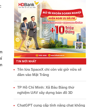
c
óm
hí
TIN MỚI NHẤT
àn
Tên lửa SpaceX chỉ còn vài giờ nữa sẽ
đâm vào Mặt Trăng
TP Hồ Chí Minh: Xã Bàu Bàng thử
nghiệm UAV xây dựng bản đồ 3D
ChatGPT cung cấp tính năng chat không