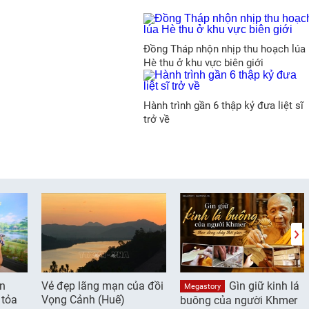
Đồng Tháp nhộn nhịp thu hoạch lúa
Hè thu ở khu vực biên giới
Hành trình gần 6 thập kỷ đưa liệt sĩ
trở về
ần
Vẻ đẹp lãng mạn của đồi
Gìn giữ kinh lá
Megastory
 tỏa
Vọng Cảnh (Huế)
buông của người Khmer