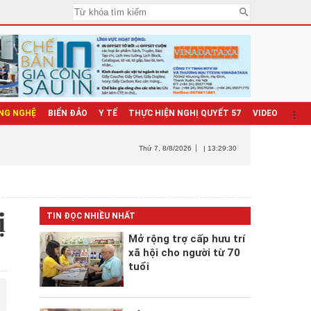
NG NGHỆ
BIỂN ĐẢO
Y TẾ
THỰC HIỆN NGHỊ QUYẾT 57
VIDEO
Thứ 7
, 8/8/2026
| 13:29:31
ị
TIN ĐỌC NHIỀU NHẤT
Mở rộng trợ cấp hưu trí
xã hội cho người từ 70
tuổi