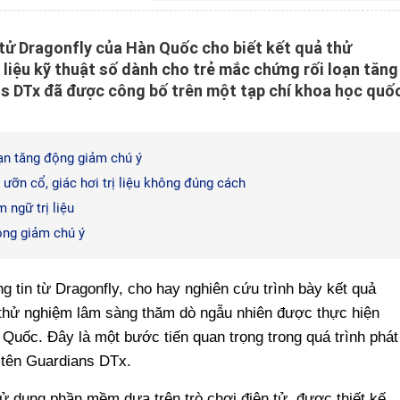
 tử Dragonfly của Hàn Quốc cho biết kết quả thử
ị liệu kỹ thuật số dành cho trẻ mắc chứng rối loạn tăng
s DTx đã được công bố trên một tạp chí khoa học quố
ạn tăng động giảm chú ý
 ưỡn cổ, giác hơi trị liệu không đúng cách
 ngữ trị liệu
ộng giảm chú ý
 tin từ Dragonfly, cho hay nghiên cứu trình bày kết quả
 thử nghiệm lâm sàng thăm dò ngẫu nhiên được thực hiện
Quốc. Đây là một bước tiến quan trọng trong quá trình phát
ng tên Guardians DTx.
ử dụng phần mềm dựa trên trò chơi điện tử, được thiết kế