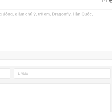
g động,
giảm chú ý,
trẻ em,
Dragonfly,
Hàn Quốc,