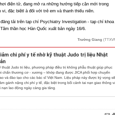
hơi điện tử, đang mở ra những hướng tiếp cận mới trong
 vi, đặc biệtl à đối với trẻ em và thanh thiếu niên.
ăng tải trên tạp chí Psychiatry Investigation - tạp chí khoa
 Tâm thần học Hàn Quốc xuất bản ngày 16/6.
Trường Giang
(TTXV
iảm chi phí y tế nhờ kỹ thuật Judo trị liệu Nhật
ản
ỹ thuật Judo trị liệu, phương pháp điều trị không phẫu thuật giúp phục
ồi chấn thương cơ - xương – khớp đang được JICA phối hợp chuyển
iao và đào tạo cho các bác sĩ Việt Nam. Liệu pháp này được kỳ vọng s
ảm gánh nặng chi phí y tế, đặc biệt trong bối cảnh tai nạn giao thông v
ai nạn lao động ngày càng gia tăng.