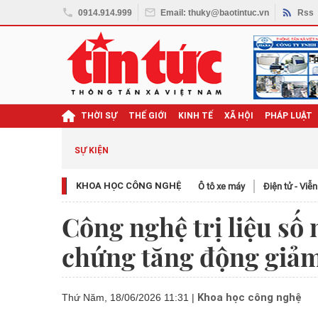
0914.914.999
Email: thuky@baotintuc.vn
Rss
THỜI SỰ
THẾ GIỚI
KINH TẾ
XÃ HỘI
PHÁP LUẬT
SỰ KIỆN
KHOA HỌC CÔNG NGHỆ
Ô tô xe máy
Điện tử - Viễ
Công nghệ trị liệu số
chứng tăng động giảm
Khoa học công nghệ
Thứ Năm, 18/06/2026 11:31
|