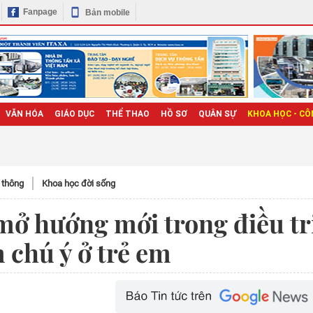
Fanpage
Bản mobile
VĂN HÓA
GIÁO DỤC
THỂ THAO
HỒ SƠ
QUÂN SỰ
KHOA HỌC - CÔ
n thông
Khoa học đời sống
 mở hướng mới trong điều tr
 chú ý ở trẻ em