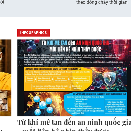
ôi
theo dòng chảy thời gian
INFOGRAPHICS
Từ khí mê tan đến an ninh quốc gi