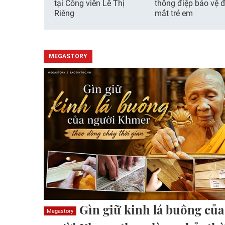
tại Công viên Lê Thị
thông điệp bảo vệ đ
Riêng
mắt trẻ em
MEGASTORY
Gìn giữ kinh lá buông của
Megastory