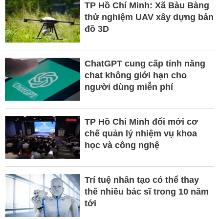
TP Hồ Chí Minh: Xã Bàu Bàng
thử nghiệm UAV xây dựng bản
đồ 3D
ChatGPT cung cấp tính năng
chat không giới hạn cho
người dùng miễn phí
TP Hồ Chí Minh đổi mới cơ
chế quản lý nhiệm vụ khoa
học và công nghệ
Trí tuệ nhân tạo có thể thay
thế nhiều bác sĩ trong 10 năm
tới