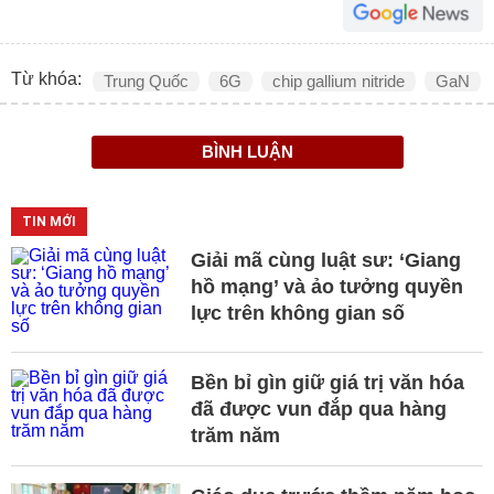
Từ khóa:
Trung Quốc
6G
chip gallium nitride
GaN
BÌNH LUẬN
TIN MỚI
Giải mã cùng luật sư: ‘Giang
hồ mạng’ và ảo tưởng quyền
lực trên không gian số
Bền bỉ gìn giữ giá trị văn hóa
đã được vun đắp qua hàng
trăm năm