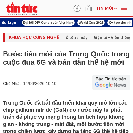
TIN MỚI
Sự kiện
00 ngày đêm
Đại hội XIV Công đoàn Việt Nam
World Cup 2026
Kỳ họp thứ nhấ
KHOA HỌC CÔNG NGHỆ
Ô tô xe máy
Điện tử - Viễn thông
Bước tiến mới của Trung Quốc trong
cuộc đua 6G và bán dẫn thế hệ mới
Chủ Nhật, 14/06/2026 10:10
Trung Quốc đã bắt đầu triển khai quy mô lớn các
chip gallium nitride (GaN) do nước này tự phát
triển để phục vụ mạng thông tin tích hợp không
gian - không trung - mặt đất, một bước tiến mới
trong chiến lược xây dựng hạ tầng 6G thế hệ tiếp