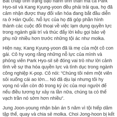
Bất chấp tình trạng bạo hành tinh thần mà cả Park
Hyo-sil và Kang Kyung-yoon đều phải trải qua, họ đã
cảm nhận được thay đổi văn hóa đang bắt đầu diễn
ra ở Hàn Quốc. Nỗ lực của họ đã góp phần hình
thành các cuộc đối thoại về việc lạm dụng quyền lực
trong ngành giải trí và thúc đẩy lời kêu gọi bảo vệ
phụ nữ nhiều hơn trước những tội ác như molka.
Hiện nay, Kang Kyung-yoon đã là mẹ của một cô con
gái. Cô hy vọng rằng những nỗ lực của mình và
phóng viên Park Hyo-sil sẽ đóng vai trò như lời cảnh
tỉnh về sự tha hóa quyền lực và tình dục trong ngành
công nghiệp K-pop. Cô nói: "Chúng tôi ném một viên
sỏi xuống cái ao lớn... Nó đã dịu lại nhưng tôi hy
vọng nó vẫn còn đó trong ký ức của mọi người để
nếu điều tương tự xảy ra lần nữa, chúng ta có thể
vạch trần nó sớm hơn nhiều”.
Jung Joon-young nhận bản án 5 năm vì tội hiếp dâm
tập thể, quay và chia sẻ molka. Choi Jong-hoon bị kết