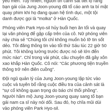
yêu mến. Tuy nhiên, nguồn tin cảnh sát tiết lộ rằng
bạn gái của Jung Joon-young đã tố cáo anh ta bí mật
quay phim khi họ đang quan hệ tình dục, một tội
danh được gọi là "molka" ở Hàn Quốc.
Phóng viên Park Hyo-sil hủy buổi hẹn ăn tối và quay
lại văn phòng để gặp cấp trên của cô. Nữ phóng viên
này chia sẻ “Chúng tôi chỉ không muốn bỏ lỡ tin sốt
dẻo. Tôi đăng thông tin vào tối thứ Sáu lúc 22 giờ 50
phút. Tôi không lường trước được nó sẽ lớn đến
mức nào”. Chỉ trong vài phút, câu chuyện đã gây xôn
xao khắp Hàn Quốc. Cô nói: “Các phương tiện truyền
thông trở nên điên cuồng”.
Đội ngũ quản lý của Jung Joon-young lập tức vào
cuộc và tuyên bố rằng cuộc điều tra của cảnh sát là
"sự cố không quan trọng do báo chí thổi phồng".
Người hâm mộ Jung Joon-young quay sang tố bạn
gái nam ca sĩ này nói dối. Sau đó, họ chĩa mũi dùi
vào phóng viên Park Hyo-sil.