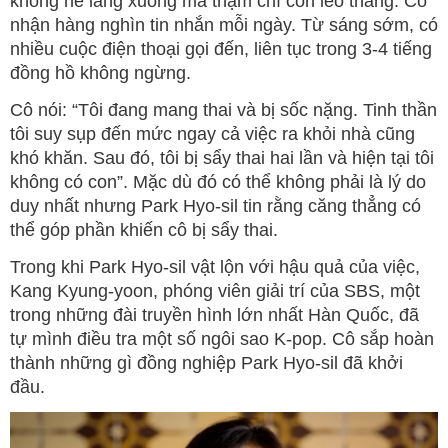
không hề lắng xuống mà thậm chí còn leo thang. Cô
nhận hàng nghìn tin nhắn mỗi ngày. Từ sáng sớm, có
nhiều cuộc điện thoại gọi đến, liên tục trong 3-4 tiếng
đồng hồ không ngừng.
Cô nói: “Tôi đang mang thai và bị sốc nặng. Tinh thần
tôi suy sụp đến mức ngay cả việc ra khỏi nhà cũng
khó khăn. Sau đó, tôi bị sẩy thai hai lần và hiện tại tôi
không có con”. Mặc dù đó có thể không phải là lý do
duy nhất nhưng Park Hyo-sil tin rằng căng thẳng có
thể góp phần khiến cô bị sẩy thai.
Trong khi Park Hyo-sil vật lộn với hậu quả của việc,
Kang Kyung-yoon, phóng viên giải trí của SBS, một
trong những đài truyền hình lớn nhất Hàn Quốc, đã
tự mình điều tra một số ngôi sao K-pop. Cô sắp hoàn
thành những gì đồng nghiệp Park Hyo-sil đã khởi
đầu.