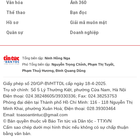
Văn hóa
Ảnh 360
Thể thao
Bạn đọc
Hồ sơ
Giải mã muôn mặt
Quân sự
Doanh nghiệp
Tổng biên tập:
Ninh Hồng Nga
Phó Tổng biên tập:
Nguyễn Trọng Chính, Phạm Thị Tuyết,
Phạm Thuỳ Hương, Đinh Quang Dũng
Giấy phép số 20/GP-BVHTTDL cấp ngày 18-4-2025.
Trụ sở chính: Số 5 Lý Thường Kiệt, phường Cửa Nam, Hà Nội
Điện thoại: 024.38248605/39330336; Fax: 024.38253753
Phòng đại diện tại Thành phố Hồ Chí Minh: 116 - 118 Nguyễn Thị
Minh Khai, phường Xuân Hoà; Điện thoại: 028.39303464
Email: toasoantintuc@gmail.com
© Bản quyền thuộc về Báo Tin tức và Dân tộc - TTXVN
Cấm sao chép dưới mọi hình thức nếu không có sự chấp thuận
bằng văn bản.