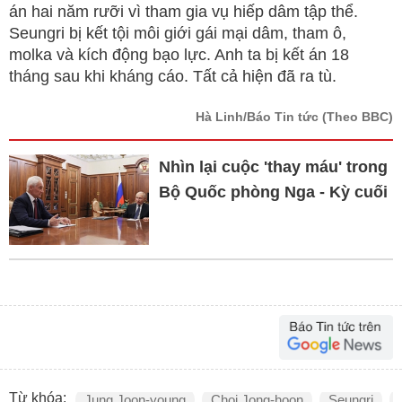
án hai năm rưỡi vì tham gia vụ hiếp dâm tập thể.
Seungri bị kết tội môi giới gái mại dâm, tham ô,
molka và kích động bạo lực. Anh ta bị kết án 18
tháng sau khi kháng cáo. Tất cả hiện đã ra tù.
Hà Linh/Báo Tin tức
(Theo BBC)
Nhìn lại cuộc 'thay máu' trong
Bộ Quốc phòng Nga - Kỳ cuối
Từ khóa:
Jung Joon-young
Choi Jong-hoon
Seungri