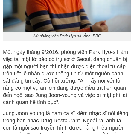
Nữ phóng viên Park Hyo-sil. Ảnh: BBC
Một ngày tháng 9/2016, phóng viên Park Hyo-sil làm
việc tại một tờ báo có trụ sở ở Seoul, đang chuẩn bị
gặp một người bạn thì nhận được điện thoại từ cấp
trên tiết lộ nhận được thông tin từ một nguồn cảnh
sát đáng tin cậy. Cô hồi tưởng: "Anh ấy nói với tôi
rằng có một vụ án lớn đang được điều tra liên quan
đến ngôi sao Jung Joon-young và việc bí mật ghi lại
cảnh quan hệ tình dục”.
Jung Joon-young là nam ca sĩ kiêm nhạc sĩ nổi tiếng
trong ban nhạc Drug Restaurant. Ngoài ra, anh ta
còn là ngôi sao truyền hình được hàng triệu người