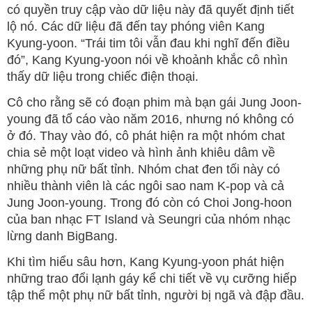
có quyền truy cập vào dữ liệu này đã quyết định tiết
lộ nó. Các dữ liệu đã đến tay phóng viên Kang
Kyung-yoon. “Trái tim tôi vẫn đau khi nghĩ đến điều
đó”, Kang Kyung-yoon nói về khoảnh khắc cô nhìn
thấy dữ liệu trong chiếc điện thoại.
Cô cho rằng sẽ có đoạn phim mà bạn gái Jung Joon-
young đã tố cáo vào năm 2016, nhưng nó không có
ở đó. Thay vào đó, cô phát hiện ra một nhóm chat
chia sẻ một loạt video và hình ảnh khiêu dâm về
những phụ nữ bất tỉnh. Nhóm chat đen tối này có
nhiều thành viên là các ngôi sao nam K-pop và cả
Jung Joon-young. Trong đó còn có Choi Jong-hoon
của ban nhạc FT Island và Seungri của nhóm nhạc
lừng danh BigBang.
Khi tìm hiểu sâu hơn, Kang Kyung-yoon phát hiện
những trao đổi lạnh gáy kể chi tiết về vụ cưỡng hiếp
tập thể một phụ nữ bất tỉnh, người bị ngã và đập đầu.