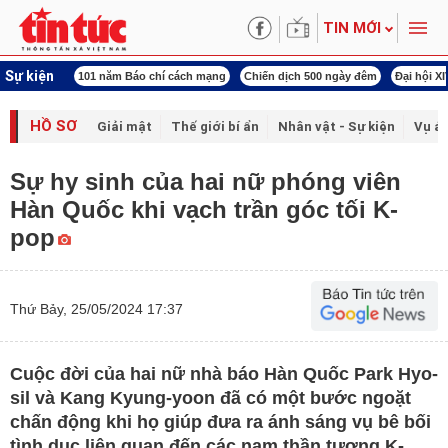
TIN MỚI
Sự kiện
í cách mạng
Chiến dịch 500 ngày đêm
Đại hội XIV Công đoàn Việt Nam
World
HỒ SƠ
Giải mật
Thế giới bí ẩn
Nhân vật - Sự kiện
Vụ án
Sự hy sinh của hai nữ phóng viên
Hàn Quốc khi vạch trần góc tối K-
pop
Thứ Bảy, 25/05/2024 17:37
Cuộc đời của hai nữ nhà báo Hàn Quốc Park Hyo-
sil và Kang Kyung-yoon đã có một bước ngoặt
chấn động khi họ giúp đưa ra ánh sáng vụ bê bối
tình dục liên quan đến các nam thần tượng K-