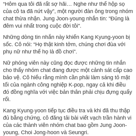
“Hôm qua tôi đã rất sợ hãi… Nghe như thể hộp sọ
của cô ta đã nứt vậy”, một người đàn ông trong nhóm
chat thừa nhận. Jung Joon-young nhắn tin: "Đúng là
đêm vui nhất trong cuộc đời tôi".
Những dòng tin nhắn này khiến Kang Kyung-yoon bị
sốc. Cô nói: “Họ thật kinh tởm, chúng chơi đùa với
phụ nữ như thể họ là đồ chơi”.
Nữ phóng viên này cũng đọc được những tin nhắn
cho thấy nhóm chat đang được một cảnh sát cấp cao
bảo vệ. Cô hiểu rằng mình cần phải làm sáng tỏ mặt
tối của ngành công nghiệp K-pop, ngay cả khi điều
đó đồng nghĩa với việc bản thân phải chịu đựng quấy
rối.
Kang Kyung-yoon tiếp tục điều tra và khi đã thu thập
đủ bằng chứng, cô đăng tải bài viết vạch trần hành vi
của các thành viên nhóm chat bao gồm Jung Joon-
young, Choi Jong-hoon và Seungri.