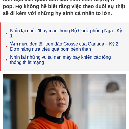
pop. Họ không hề biết rằng việc theo đuổi sự thật
sẽ đi kèm với những hy sinh cá nhân to lớn.
Nhìn lại cuộc 'thay máu' trong Bộ Quốc phòng Nga - Kỳ
1
'Âm mưu đen tối' trên đảo Grosse của Canada – Kỳ 2:
Đơn hàng nửa triệu quả bom bệnh than
Nhìn lại những vụ tai nạn máy bay khiến các tổng
thống thiệt mạng