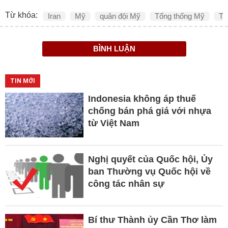
Từ khóa:
Iran
Mỹ
quân đội Mỹ
Tổng thống Mỹ
Tr
BÌNH LUẬN
TIN MỚI
Indonesia không áp thuế
chống bán phá giá với nhựa
từ Việt Nam
Nghị quyết của Quốc hội, Ủy
ban Thường vụ Quốc hội về
công tác nhân sự
Bí thư Thành ủy Cần Thơ làm