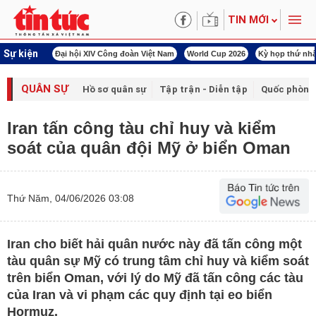
TIN MỚI
Sự kiện
00 ngày đêm
Đại hội XIV Công đoàn Việt Nam
World Cup 2026
Kỳ họp thứ nhấ
QUÂN SỰ
Hồ sơ quân sự
Tập trận - Diễn tập
Quốc phòng
Iran tấn công tàu chỉ huy và kiểm
soát của quân đội Mỹ ở biển Oman
Thứ Năm, 04/06/2026 03:08
Iran cho biết hải quân nước này đã tấn công một
tàu quân sự Mỹ có trung tâm chỉ huy và kiểm soát
trên biển Oman, với lý do Mỹ đã tấn công các tàu
của Iran và vi phạm các quy định tại eo biển
Hormuz.