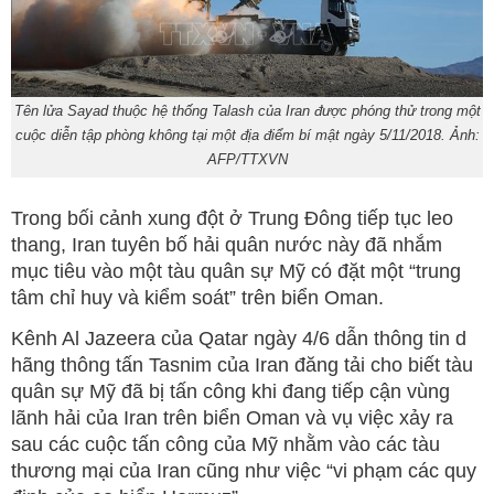
Tên lửa Sayad thuộc hệ thống Talash của Iran được phóng thử trong một
cuộc diễn tập phòng không tại một địa điểm bí mật ngày 5/11/2018. Ảnh:
AFP/TTXVN
Trong bối cảnh xung đột ở Trung Đông tiếp tục leo
thang, Iran tuyên bố hải quân nước này đã nhắm
mục tiêu vào một tàu quân sự Mỹ có đặt một “trung
tâm chỉ huy và kiểm soát” trên biển Oman.
Kênh Al Jazeera của Qatar ngày 4/6 dẫn thông tin d
hãng thông tấn Tasnim của Iran đăng tải cho biết tàu
quân sự Mỹ đã bị tấn công khi đang tiếp cận vùng
lãnh hải của Iran trên biển Oman và vụ việc xảy ra
sau các cuộc tấn công của Mỹ nhằm vào các tàu
thương mại của Iran cũng như việc “vi phạm các quy