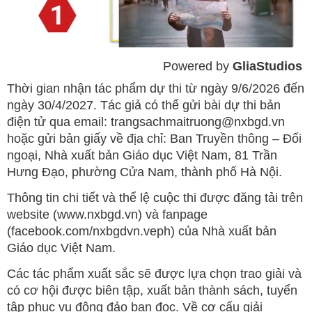
Powered by 
GliaStudios
Mute
Thời gian nhận tác phẩm dự thi từ ngày 9/6/2026 đến
ngày 30/4/2027. Tác giả có thể gửi bài dự thi bản
điện tử qua email: trangsachmaitruong@nxbgd.vn
hoặc gửi bản giấy về địa chỉ: Ban Truyền thông – Đối
ngoại, Nhà xuất bản Giáo dục Việt Nam, 81 Trần
Hưng Đạo, phường Cửa Nam, thành phố Hà Nội.
Thông tin chi tiết và thể lệ cuộc thi được đăng tải trên
website (www.nxbgd.vn) và fanpage
(facebook.com/nxbgdvn.veph) của Nhà xuất bản
Giáo dục Việt Nam.
Các tác phẩm xuất sắc sẽ được lựa chọn trao giải và
có cơ hội được biên tập, xuất bản thành sách, tuyển
tập phục vụ đông đảo bạn đọc. Về cơ cấu giải