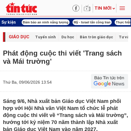
TIN MỚI
Sự kiện
ội khóa XVI
Đảm bảo an ninh năng lượng
Mỹ - Israel tấn công Iran
Thực hiện
GIÁO DỤC
Tuyển sinh
Du học
Bàn tròn giáo dục
Tư vấ
Phát động cuộc thi viết 'Trang sách
và Mái trường'
Thứ Ba, 09/06/2026 13:54
Sáng 9/6, Nhà xuất bản Giáo dục Việt Nam phối
hợp với Hội Nhà văn Việt Nam tổ chức lễ phát
động cuộc thi viết về “Trang sách và Mái trường”,
hướng tới kỷ niệm 70 năm thành lập Nhà xuất
bản Giáo dục Việt Nam vào năm 2027.