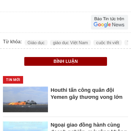
Từ khóa:
Giáo dục
giáo dục Việt Nam
cuộc thi viết
T
BÌNH LUẬN
TIN MỚI
Houthi tấn công quân đội
Yemen gây thương vong lớn
Ngoại giao đồng hành cùng