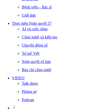
Bệnh viện – Bác sĩ
Giới tính
Thực hiện Nghị quyết 57
AI và cuộc sống
Công nghệ và kiến tạo
Chuyển động số
Trí tuệ Việt
Nghị quyết về bản
Báo chí công nghệ
VIDEO
Talk show
Phóng sự
Podcast