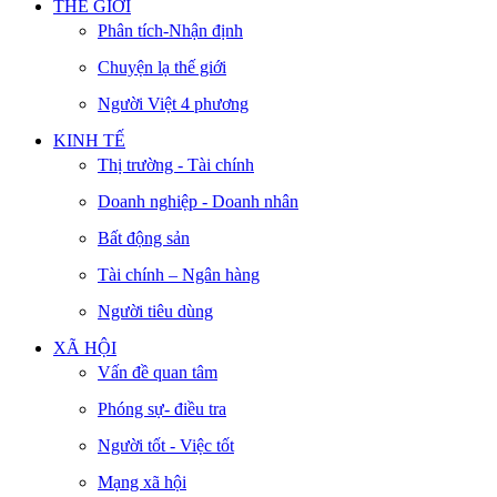
THẾ GIỚI
Phân tích-Nhận định
Chuyện lạ thế giới
Người Việt 4 phương
KINH TẾ
Thị trường - Tài chính
Doanh nghiệp - Doanh nhân
Bất động sản
Tài chính – Ngân hàng
Người tiêu dùng
XÃ HỘI
Vấn đề quan tâm
Phóng sự- điều tra
Người tốt - Việc tốt
Mạng xã hội