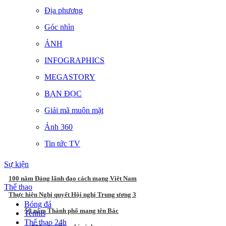
Địa phương
Góc nhìn
ẢNH
INFOGRAPHICS
MEGASTORY
BẠN ĐỌC
Giải mã muôn mặt
Ảnh 360
Tin tức TV
Sự kiện
100 năm Đảng lãnh đạo cách mạng Việt Nam
Thể thao
Thực hiện Nghị quyết Hội nghị Trung ương 3
Bóng đá
50 năm Thành phố mang tên Bác
Tennis
Thể thao 24h