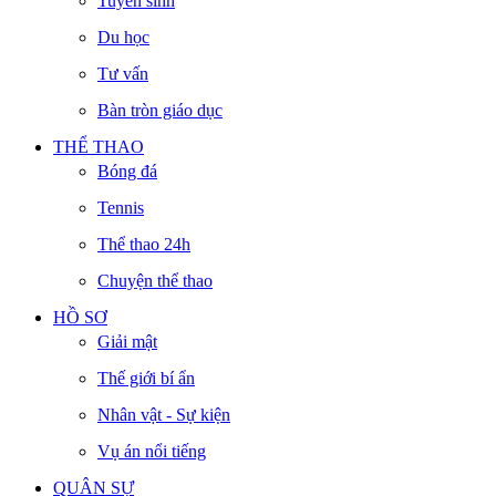
Tuyển sinh
Du học
Tư vấn
Bàn tròn giáo dục
THỂ THAO
Bóng đá
Tennis
Thể thao 24h
Chuyện thể thao
HỒ SƠ
Giải mật
Thế giới bí ẩn
Nhân vật - Sự kiện
Vụ án nổi tiếng
QUÂN SỰ