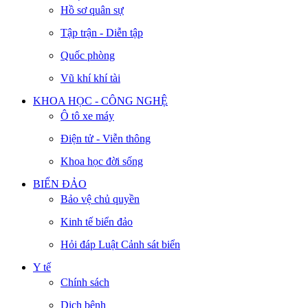
Hồ sơ quân sự
Tập trận - Diễn tập
Quốc phòng
Vũ khí khí tài
KHOA HỌC - CÔNG NGHỆ
Ô tô xe máy
Điện tử - Viễn thông
Khoa học đời sống
BIỂN ĐẢO
Bảo vệ chủ quyền
Kinh tế biển đảo
Hỏi đáp Luật Cảnh sát biển
Y tế
Chính sách
Dịch bệnh