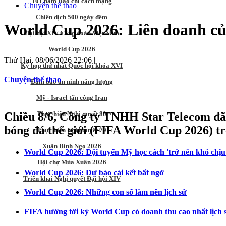
101 năm Báo chí cách mạng
Chuyện thể thao
Chiến dịch 500 ngày đêm
World Cup 2026: Liên doanh của
Đại hội XIV Công đoàn Việt Nam
World Cup 2026
Thứ Hai, 08/06/2026 22:06
|
Kỳ họp thứ nhất Quốc hội khóa XVI
Chuyện thể thao
Đảm bảo an ninh năng lượng
Mỹ - Israel tấn công Iran
Thực hiện Nghị quyết 80
Chiều 8/6, Công ty TNHH Star Telecom đã t
bóng đá thế giới (FIFA World Cup 2026) tr
Thực hiện Nghị quyết 79
Xuân Bính Ngọ 2026
World Cup 2026: Đội tuyển Mỹ học cách 'trở nên khó chịu
Hội chợ Mùa Xuân 2026
World Cup 2026: Dự báo cái kết bất ngờ
Triển khai Nghị quyết Đại hội XIV
World Cup 2026: Những con số làm nên lịch sử
FIFA hướng tới kỳ World Cup có doanh thu cao nhất lịch 