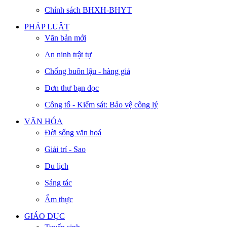
Chính sách BHXH-BHYT
PHÁP LUẬT
Văn bản mới
An ninh trật tự
Chống buôn lậu - hàng giả
Đơn thư bạn đọc
Công tố - Kiểm sát: Bảo vệ công lý
VĂN HÓA
Đời sống văn hoá
Giải trí - Sao
Du lịch
Sáng tác
Ẩm thực
GIÁO DỤC