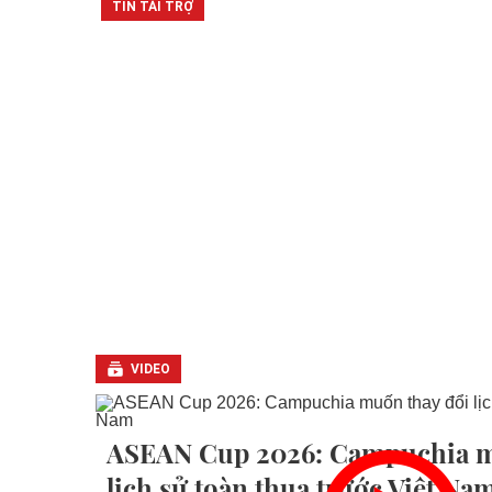
VIDEO
ASEAN Cup 2026: Campuchia m
lịch sử toàn thua trước Việt Na