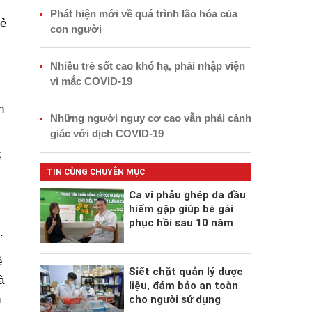
Phát hiện mới về quá trình lão hóa của
rẻ
con người
Nhiều trẻ sốt cao khó hạ, phải nhập viện
vì mắc COVID-19
h
Những người nguy cơ cao vẫn phải cảnh
giác với dịch COVID-19
ể
TIN CÙNG CHUYÊN MỤC
Ca vi phẫu ghép da đầu
hiếm gặp giúp bé gái
phục hồi sau 10 năm
.
ẻ
Siết chặt quản lý dược
à
liệu, đảm bảo an toàn
h
cho người sử dụng