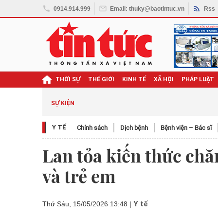
0914.914.999
Email: thuky@baotintuc.vn
Rss
THỜI SỰ
THẾ GIỚI
KINH TẾ
XÃ HỘI
PHÁP LUẬT
SỰ KIỆN
Y TẾ
Chính sách
Dịch bệnh
Bệnh viện – Bác sĩ
Lan tỏa kiến thức ch
và trẻ em
Y tế
Thứ Sáu, 15/05/2026 13:48
|