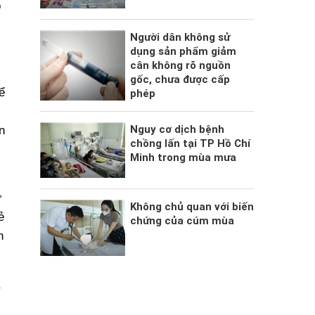
o
Người dân không sử
dụng sản phẩm giảm
cân không rõ nguồn
gốc, chưa được cấp
ể
phép
Nguy cơ dịch bệnh
n
chồng lấn tại TP Hồ Chí
Minh trong mùa mưa
ữ
Không chủ quan với biến
ẻ
chứng của cúm mùa
n