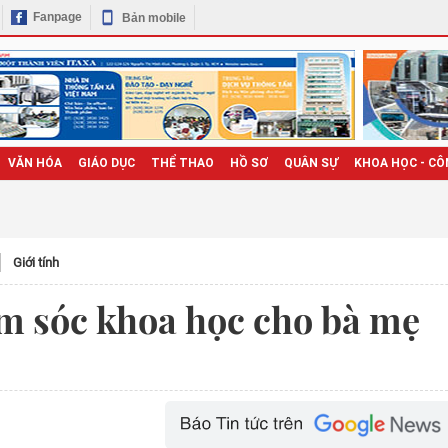
Fanpage
Bản mobile
VĂN HÓA
GIÁO DỤC
THỂ THAO
HỒ SƠ
QUÂN SỰ
KHOA HỌC - CÔ
Giới tính
ăm sóc khoa học cho bà mẹ