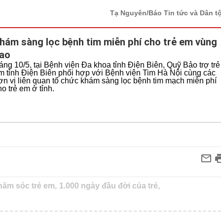
Tạ Nguyên/Báo Tin tức và Dân t
hám sàng lọc bệnh tim miễn phí cho trẻ em vùng
ao
áng 10/5, tại Bệnh viện Đa khoa tỉnh Điện Biên, Quỹ Bảo trợ trẻ
m tỉnh Điện Biên phối hợp với Bệnh viện Tim Hà Nội cùng các
ơn vị liên quan tổ chức khám sàng lọc bệnh tim mạch miễn phí
ho trẻ em ở tỉnh.
hăm sóc trẻ em,
1.000 ngày đầu đời của trẻ,