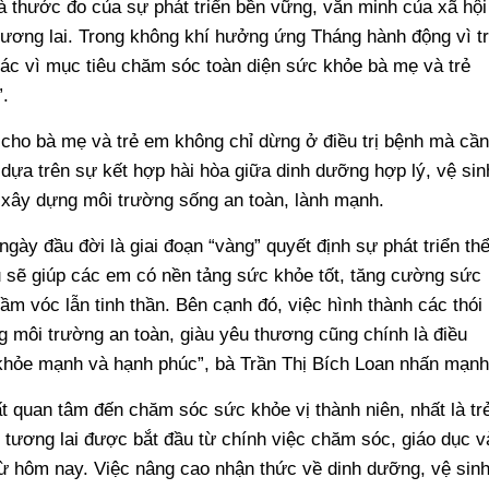
à thước đo của sự phát triển bền vững, văn minh của xã hội
tương lai. Trong không khí hưởng ứng Tháng hành động vì t
ác vì mục tiêu chăm sóc toàn diện sức khỏe bà mẹ và trẻ
.
cho bà mẹ và trẻ em không chỉ dừng ở điều trị bệnh mà cần
dựa trên sự kết hợp hài hòa giữa dinh dưỡng hợp lý, vệ sin
 xây dựng môi trường sống an toàn, lành mạnh.
 ngày đầu đời là giai đoạn “vàng” quyết định sự phát triển th
đủ sẽ giúp các em có nền tảng sức khỏe tốt, tăng cường sức
tầm vóc lẫn tinh thần. Bên cạnh đó, việc hình thành các thói
g môi trường an toàn, giàu yêu thương cũng chính là điều
n khỏe mạnh và hạnh phúc”, bà Trần Thị Bích Loan nhấn mạnh
ất quan tâm đến chăm sóc sức khỏe vị thành niên, nhất là tr
 tương lai được bắt đầu từ chính việc chăm sóc, giáo dục v
từ hôm nay. Việc nâng cao nhận thức về dinh dưỡng, vệ sin