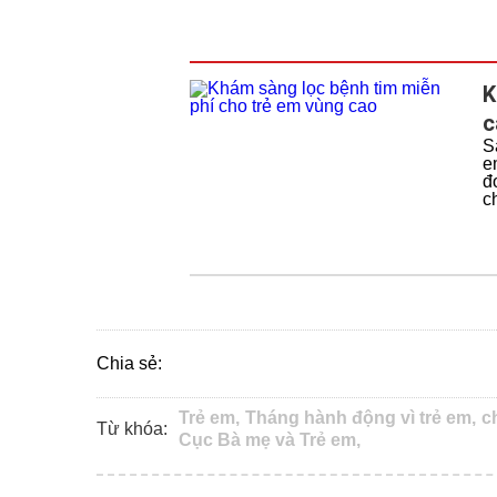
K
c
S
e
đ
c
Chia sẻ:
Trẻ em,
Tháng hành động vì trẻ em,
c
Từ khóa:
Cục Bà mẹ và Trẻ em,