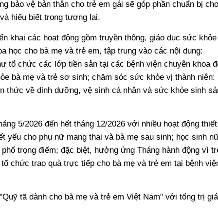
ng bảo vệ bản thân cho trẻ em gái sẽ góp phần chuẩn bị ch
à hiểu biết trong tương lai.
iển khai các hoạt động gồm truyền thông, giáo dục sức khỏe
a học cho bà mẹ và trẻ em, tập trung vào các nội dung:
 tổ chức các lớp tiền sản tại các bệnh viện chuyên khoa đ
e bà mẹ và trẻ sơ sinh; chăm sóc sức khỏe vị thành niên:
ến thức về dinh dưỡng, vệ sinh cá nhân và sức khỏe sinh sả
háng 5/2026 đến hết tháng 12/2026 với nhiều hoạt động thiết
iết yếu cho phụ nữ mang thai và bà mẹ sau sinh; học sinh n
h phố trọng điểm; đặc biệt, hưởng ứng Tháng hành động vì tr
ổ chức trao quà trực tiếp cho bà mẹ và trẻ em tại bệnh việ
 "Quỹ tã dành cho bà mẹ và trẻ em Việt Nam" với tổng trị giá