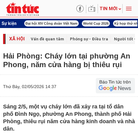
TIN MỚI
Sự kiện
00 ngày đêm
Đại hội XIV Công đoàn Việt Nam
World Cup 2026
Kỳ họp thứ nhấ
XÃ HỘI
Vấn đề quan tâm
Phóng sự - Điều tra
Người tốt - 
Hải Phòng: Cháy lớn tại phường An
Phong, năm cửa hàng bị thiêu rụi
Thứ Bảy, 02/05/2026 14:37
Sáng 2/5, một vụ cháy lớn đã xảy ra tại tổ dân
phố Đình Ngọ, phường An Phong, thành phố Hải
Phòng, thiêu rụi năm cửa hàng kinh doanh và nhà
dân.