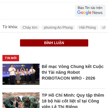
Từ khóa:
Cháy lớn
phường An Phong
Hải Phòng
ch
BÌNH LUẬN
TIN MỚI
Bế mạc Vòng Chung kết Cuộc
thi Tài năng Robot
ROBOTACON WRO - 2026
TP Hồ Chí Minh: Quy tập thêm
18 bộ hài cốt liệt sĩ tại Công
viên Lê Thị Riêng