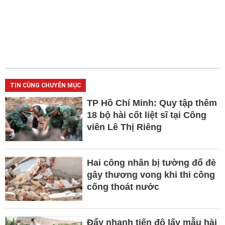
TIN CÙNG CHUYÊN MỤC
TP Hồ Chí Minh: Quy tập thêm
18 bộ hài cốt liệt sĩ tại Công
viên Lê Thị Riêng
Hai công nhân bị tường đổ đè
gây thương vong khi thi công
cống thoát nước
Đẩy nhanh tiến độ lấy mẫu hài