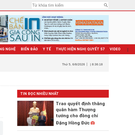
NG NGHỆ
BIỂN ĐẢO
Y TẾ
THỰC HIỆN NGHỊ QUYẾT 57
VIDEO
Thứ 5
, 6/8/2026
| 8:36:20
TIN ĐỌC NHIỀU NHẤT
Trao quyết định thăng
quân hàm Thượng
tướng cho đồng chí
Đặng Hồng Đức