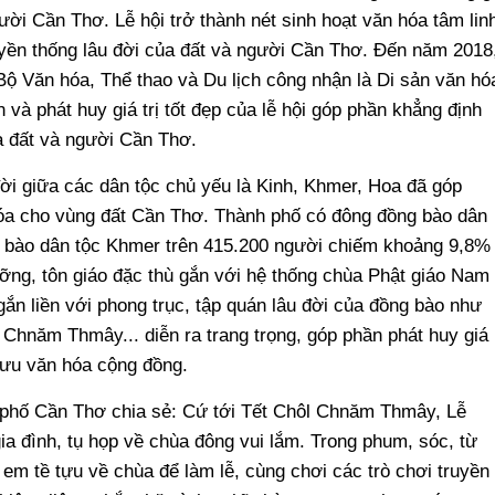
gười Cần Thơ. Lễ hội trở thành nét sinh hoạt văn hóa tâm lin
ruyền thống lâu đời của đất và người Cần Thơ. Đến năm 2018
ộ Văn hóa, Thể thao và Du lịch công nhận là Di sản văn hó
n và phát huy giá trị tốt đẹp của lễ hội góp phần khẳng định
ủa đất và người Cần Thơ.
đời giữa các dân tộc chủ yếu là Kinh, Khmer, Hoa đã góp
óa cho vùng đất Cần Thơ. Thành phố có đông đồng bào dân
ng bào dân tộc Khmer trên 415.200 người chiếm khoảng 9,8%
ưỡng, tôn giáo đặc thù gắn với hệ thống chùa Phật giáo Nam
gắn liền với phong trục, tập quán lâu đời của đồng bào như
hnăm Thmây... diễn ra trang trọng, góp phần phát huy giá
 lưu văn hóa cộng đồng.
phố Cần Thơ chia sẻ: Cứ tới Tết Chôl Chnăm Thmây, Lễ
ia đình, tụ họp về chùa đông vui lắm. Trong phum, sóc, từ
ẻ em tề tựu về chùa để làm lễ, cùng chơi các trò chơi truyền