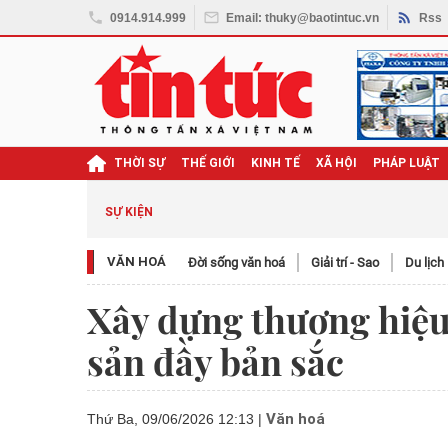
0914.914.999
Email: thuky@baotintuc.vn
Rss
THỜI SỰ
THẾ GIỚI
KINH TẾ
XÃ HỘI
PHÁP LUẬT
SỰ KIỆN
VĂN HOÁ
Đời sống văn hoá
Giải trí - Sao
Du lịch
Xây dựng thương hiệu 
sản đầy bản sắc
Văn hoá
Thứ Ba, 09/06/2026 12:13
|