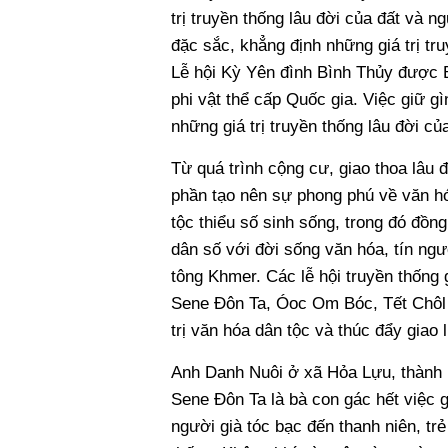
trị truyền thống lâu đời của đất và n
đặc sắc, khẳng định những giá trị t
Lễ hội Kỳ Yên đình Bình Thủy được B
phi vật thể cấp Quốc gia. Việc giữ gì
những giá trị truyền thống lâu đời c
Từ quá trình cộng cư, giao thoa lâu 
phần tạo nên sự phong phú về văn h
tộc thiểu số sinh sống, trong đó đồ
dân số với đời sống văn hóa, tín ng
tông Khmer. Các lễ hội truyền thống 
Sene Đôn Ta, Óoc Om Bóc, Tết Chôl C
trị văn hóa dân tộc và thúc đẩy giao
Anh Danh Nuôi ở xã Hỏa Lựu, thành 
Sene Đôn Ta là bà con gác hết việc g
người già tóc bạc đến thanh niên, tr