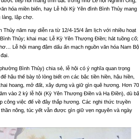
g được tiếp nối mang tính đặc trưng như Lễ hội Nghinh Ông,
văn hóa miền biển, hay Lễ hội Kỳ Yên đình Bình Thủy mang
làng, lập chợ.
 Thủy năm nay diễn ra từ 12/4-15/4 âm lịch với nhiều hoạt
 Bình Thủy; khai mạc Lễ Kỳ Yên Thượng Điền; hát tuồng cổ;
n Thơ… Lễ hội mang đậm dấu ấn mạch nguồn văn hóa Nam Bộ
đại.
ường Bình Thủy) chia sẻ, lễ hội có ý nghĩa quan trọng
để hậu thế bày tỏ lòng biết ơn các bậc tiền hiền, hậu hiền,
khai hoang, mở đất, xây dựng và giữ gìn quê hương. Hơn 70
ăm vào 2 kỳ lễ hội (Kỳ Yên Thượng Điền và Hạ Điền), dù b
ếp công việc để về đây thắp hương. Các nghi thức truyền
 thần nông, túc yết vẫn được gìn giữ vẹn nguyên và ngày