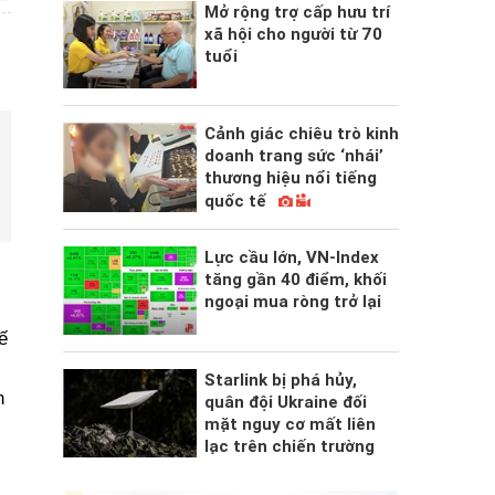
Mở rộng trợ cấp hưu trí
xã hội cho người từ 70
tuổi
Cảnh giác chiêu trò kinh
doanh trang sức ‘nhái’
thương hiệu nổi tiếng
quốc tế
Lực cầu lớn, VN-Index
tăng gần 40 điểm, khối
ngoại mua ròng trở lại
ế
Starlink bị phá hủy,
n
quân đội Ukraine đối
mặt nguy cơ mất liên
lạc trên chiến trường