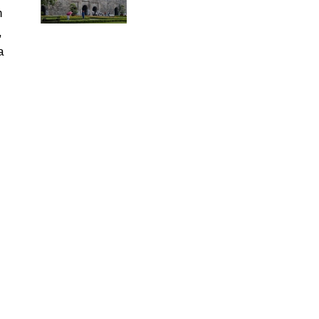
h
,
a