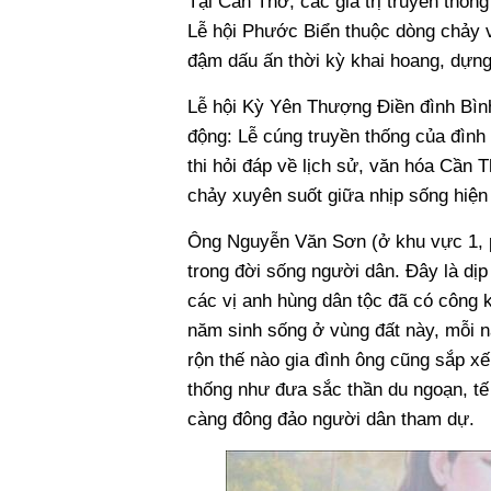
Tại Cần Thơ, các giá trị truyền thốn
Lễ hội Phước Biển thuộc dòng chảy 
đậm dấu ấn thời kỳ khai hoang, dựng 
Lễ hội Kỳ Yên Thượng Điền đình Bình
động: Lễ cúng truyền thống của đình
thi hỏi đáp về lịch sử, văn hóa Cầ
chảy xuyên suốt giữa nhịp sống hiện 
Ông Nguyễn Văn Sơn (ở khu vực 1, ph
trong đời sống người dân. Đây là dịp 
các vị anh hùng dân tộc đã có công 
năm sinh sống ở vùng đất này, mỗi n
rộn thế nào gia đình ông cũng sắp x
thống như đưa sắc thần du ngoạn, tế
càng đông đảo người dân tham dự.