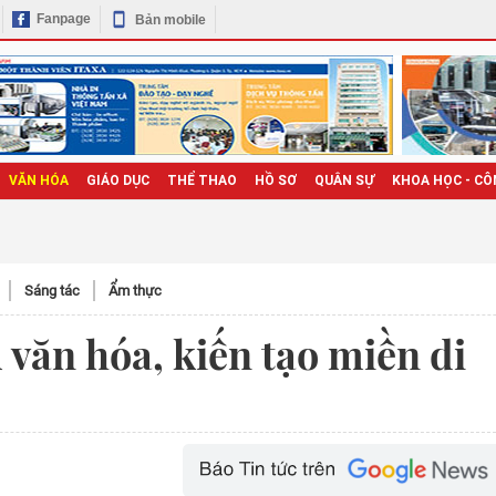
Fanpage
Bản mobile
VĂN HÓA
GIÁO DỤC
THỂ THAO
HỒ SƠ
QUÂN SỰ
KHOA HỌC - CÔ
Sáng tác
Ẩm thực
văn hóa, kiến tạo miền di