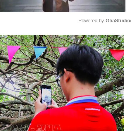
Powered by 
GliaStudio
Mute