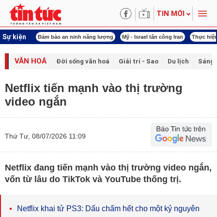
TIN MỚI
Sự kiện
ội khóa XVI
Đảm bảo an ninh năng lượng
Mỹ - Israel tấn công Iran
Thực hiện
VĂN HOÁ
Đời sống văn hoá
Giải trí - Sao
Du lịch
Sáng 
Netflix tiến mạnh vào thị trường
video ngắn
Thứ Tư, 08/07/2026 11:09
Netflix đang tiến mạnh vào thị trường video ngắn,
vốn từ lâu do TikTok và YouTube thống trị.
Netflix khai tử PS3: Dấu chấm hết cho một kỷ nguyên