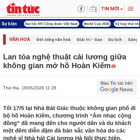
TIN MỚI
Sự kiện
00 ngày đêm
Đại hội XIV Công đoàn Việt Nam
World Cup 2026
Kỳ họp thứ nhấ
VĂN HOÁ
Đời sống văn hoá
Giải trí - Sao
Du lịch
Sáng 
Lan tỏa nghệ thuật cải lương giữa
không gian mở hồ Hoàn Kiếm
Thứ Hai, 18/05/2026 11:28
Tối 17/5 tại Nhà Bát Giác thuộc không gian phố đi
bộ hồ Hoàn Kiếm, chương trình “Âm nhạc cộng
đồng” đã mang đến cho người dân và du khách
một đêm diễn đậm đà bản sắc văn hóa do các
nghệ sĩ Nhà hát Cải lương Hà Nội thực hiện.