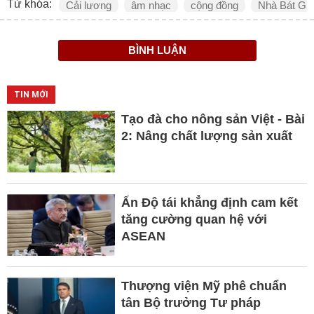
Từ khóa:
Cải lương
âm nhạc
cộng đồng
Nhà Bát Gi
BÌNH LUẬN
TIN MỚI
Tạo đà cho nông sản Việt - Bài
2: Nâng chất lượng sản xuất
Ấn Độ tái khẳng định cam kết
tăng cường quan hệ với
ASEAN
Thượng viện Mỹ phê chuẩn
tân Bộ trưởng Tư pháp