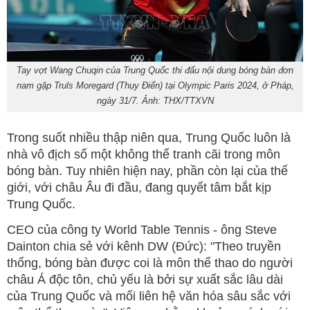
Tay vợt Wang Chuqin của Trung Quốc thi đấu nội dung bóng bàn đơn
nam gặp Truls Moregard (Thụy Điển) tại Olympic Paris 2024, ở Pháp,
ngày 31/7. Ảnh: THX/TTXVN
Trong suốt nhiều thập niên qua, Trung Quốc luôn là
nhà vô địch số một không thể tranh cãi trong môn
bóng bàn. Tuy nhiên hiện nay, phần còn lại của thế
giới, với châu Âu đi đầu, đang quyết tâm bắt kịp
Trung Quốc.
CEO của công ty World Table Tennis - ông Steve
Dainton chia sẻ với kênh DW (Đức): "Theo truyền
thống, bóng bàn được coi là môn thể thao do người
châu Á độc tôn, chủ yếu là bởi sự xuất sắc lâu dài
của Trung Quốc và mối liên hệ văn hóa sâu sắc với