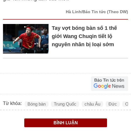
Hà Linh/Báo Tin tức
(Theo DW)
Tay vợt bóng bàn số 1 thế
giới Wang Chuqin tiết lộ
nguyên nhân bị loại sớm
Từ khóa:
Bóng bàn
Trung Quốc
châu Âu
Đức
Ol
BÌNH LUẬN