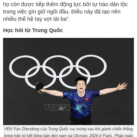
họ còn được tiếp thêm động lực bởi tự hào dân tộc
trong việc gìn giữ ngôi đầu. Điều này đã tạo nên
nhiều thế hệ tay vợt tài ba”.
Học hỏi từ Trung Quốc
VĐV Fan Zhendong của Trung Quốc vui mừng sau khi giành chiến thắng
trong trận tứ kết bóng bàn đơn nam tại Olympic 2024 ở Paris, Pháp ngày