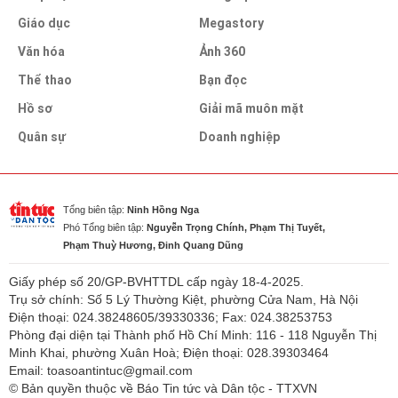
Giáo dục
Megastory
Văn hóa
Ảnh 360
Thể thao
Bạn đọc
Hồ sơ
Giải mã muôn mặt
Quân sự
Doanh nghiệp
Tổng biên tập:
Ninh Hồng Nga
Phó Tổng biên tập:
Nguyễn Trọng Chính, Phạm Thị Tuyết,
Phạm Thuỳ Hương, Đinh Quang Dũng
Giấy phép số 20/GP-BVHTTDL cấp ngày 18-4-2025.
Trụ sở chính: Số 5 Lý Thường Kiệt, phường Cửa Nam, Hà Nội
Điện thoại: 024.38248605/39330336; Fax: 024.38253753
Phòng đại diện tại Thành phố Hồ Chí Minh: 116 - 118 Nguyễn Thị
Minh Khai, phường Xuân Hoà; Điện thoại: 028.39303464
Email: toasoantintuc@gmail.com
© Bản quyền thuộc về Báo Tin tức và Dân tộc - TTXVN