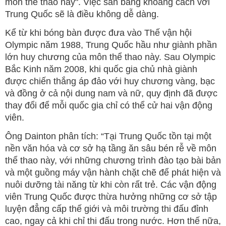
môn thể thao này". Việc san bằng khoảng cách với
Trung Quốc sẽ là điều không dễ dàng.
Kể từ khi bóng bàn được đưa vào Thế vận hội
Olympic năm 1988, Trung Quốc hầu như giành phần
lớn huy chương của môn thể thao này. Sau Olympic
Bắc Kinh năm 2008, khi quốc gia chủ nhà giành
được chiến thắng áp đảo với huy chương vàng, bạc
và đồng ở cả nội dung nam và nữ, quy định đã được
thay đổi để mỗi quốc gia chỉ có thể cử hai vận động
viên.
Ông Dainton phân tích: “Tại Trung Quốc tồn tại một
nền văn hóa và cơ sở hạ tầng ăn sâu bén rễ về môn
thể thao này, với những chương trình đào tạo bài bản
và một guồng máy vận hành chặt chẽ để phát hiện và
nuôi dưỡng tài năng từ khi còn rất trẻ. Các vận động
viên Trung Quốc được thừa hưởng những cơ sở tập
luyện đẳng cấp thế giới và môi trường thi đấu đỉnh
cao, ngay cả khi chỉ thi đấu trong nước. Hơn thế nữa,