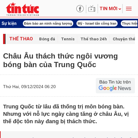
TIN MỚI
Sự kiện
ội khóa XVI
Đảm bảo an ninh năng lượng
Mỹ - Israel tấn công Iran
Thực hiện
THỂ THAO
Bóng đá
Tennis
Thể thao 24h
Chuyện thể 
Châu Âu thách thức ngôi vương
bóng bàn của Trung Quốc
Thứ Hai, 09/12/2024 06:20
Trung Quốc từ lâu đã thống trị môn bóng bàn.
Nhưng với nỗ lực ngày càng tăng ở châu Âu, vị
thế độc tôn này đang bị thách thức.