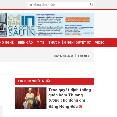
NG NGHỆ
BIỂN ĐẢO
Y TẾ
THỰC HIỆN NGHỊ QUYẾT 57
VIDEO
Thứ 6
, 7/8/2026
| 4:55:54
TIN ĐỌC NHIỀU NHẤT
Trao quyết định thăng
quân hàm Thượng
tướng cho đồng chí
Đặng Hồng Đức