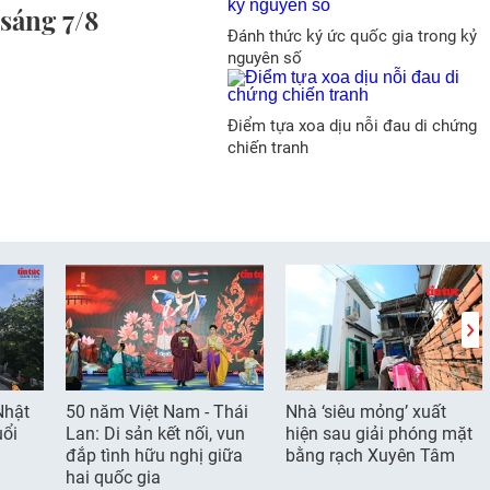
sáng 7/8
Đánh thức ký ức quốc gia trong kỷ
nguyên số
Điểm tựa xoa dịu nỗi đau di chứng
chiến tranh
Nhật
50 năm Việt Nam - Thái
Nhà ‘siêu mỏng’ xuất
uổi
Lan: Di sản kết nối, vun
hiện sau giải phóng mặt
đắp tình hữu nghị giữa
bằng rạch Xuyên Tâm
hai quốc gia