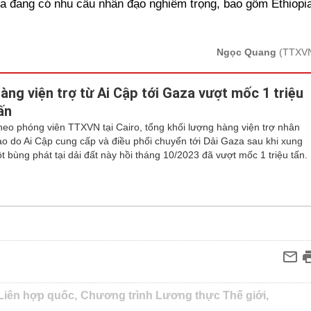
ia đang có nhu cầu nhân đạo nghiêm trọng, bao gồm Ethiopia
Ngọc Quang
(TTXV
àng viện trợ từ Ai Cập tới Gaza vượt mốc 1 triệu
ấn
heo phóng viên TTXVN tại Cairo, tổng khối lượng hàng viện trợ nhân
ạo do Ai Cập cung cấp và điều phối chuyển tới Dải Gaza sau khi xung
t bùng phát tại dải đất này hồi tháng 10/2023 đã vượt mốc 1 triệu tấn.
Liên hợp quốc,
Chương trình Lương thực Thế giới,