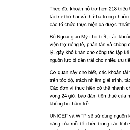
Theo đó, khoản hỗ trợ hơn 218 triệ
tài trợ thứ hai và thứ ba trong chuỗ
các tổ chức thực hiện đã được "thẩm 
Bộ Ngoại giao Mỹ cho biết, các khoản
viện trợ riêng lẻ, phân tán và chồng
lý, gây khó khăn cho công tác lập k
nguồn lực bị dàn trải cho nhiều ưu ti
Cơ quan này cho biết, các khoản tài
trên tốc độ, trách nhiệm giải trình, t
Các đơn vị thực hiện có thể nhanh ch
vòng 24 giờ, bảo đảm tiền thuế của
không bị chậm trễ.
UNICEF và WFP sẽ sử dụng nguồn kin
năng của mỗi tổ chức trong các lĩnh 