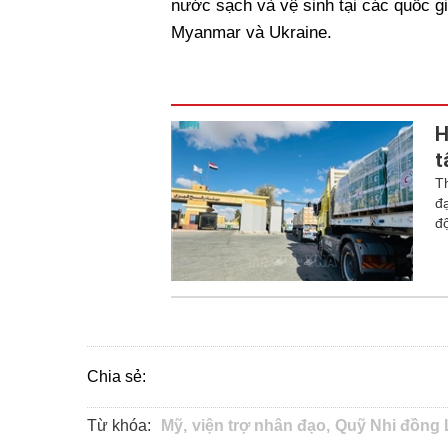
nước sạch và vệ sinh tại các quốc g
Myanmar và Ukraine.
H
t
T
đ
độ
Chia sẻ:
Từ khóa:
Mỹ,
viện trợ nhân đạo,
Quỹ Nhi đồng 