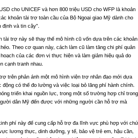
u USD cho UNICEF và hơn 800 triệu USD cho WFP là khoản
i các khoản tài trợ toàn cầu của Bộ Ngoại giao Mỹ dành cho
định và tin cậy".
 tài trợ này sẽ thay thế mô hình cũ vốn dựa trên các khoản
 chéo. Theo cơ quan này, cách làm cũ làm tăng chi phí quản
ế hoạch của các đơn vị thực hiện và làm giảm hiệu quả do
ên cạnh tranh nhau.
 trợ trên phản ánh một mô hình viện trợ nhân đạo mới dựa
ác động có thể đo lường và việc loại bỏ lãng phí hành chính.
óng triển khai nguồn lực, trong một số trường hợp chỉ trong
 người dân Mỹ đến được với những người cần hỗ trợ mà
h phí này để cung cấp hỗ trợ đa lĩnh vực phù hợp với ch
vực lương thực, dinh dưỡng, y tế, bảo vệ trẻ em, hậu cần,