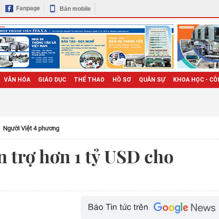
Fanpage
Bản mobile
VĂN HÓA
GIÁO DỤC
THỂ THAO
HỒ SƠ
QUÂN SỰ
KHOA HỌC - CÔ
Người Việt 4 phương
 trợ hơn 1 tỷ USD cho