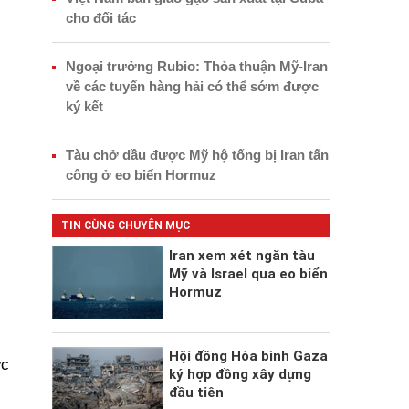
cho đối tác
Ngoại trưởng Rubio: Thỏa thuận Mỹ-Iran
về các tuyến hàng hải có thể sớm được
ký kết
Tàu chở dầu được Mỹ hộ tống bị Iran tấn
công ở eo biển Hormuz
TIN CÙNG CHUYÊN MỤC
Iran xem xét ngăn tàu
Mỹ và Israel qua eo biển
Hormuz
Hội đồng Hòa bình Gaza
ức
ký hợp đồng xây dựng
đầu tiên