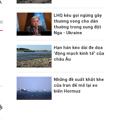
,
LHQ kêu gọi ngừng gây
thương vong cho dân
N)
thường trong xung đột
Nga - Ukraine
Hạn hán kéo dài đe dọa
'động mạch kinh tế' của
châu Âu
Những đề xuất khắt khe
của Iran để mở lại eo
biển Hormuz