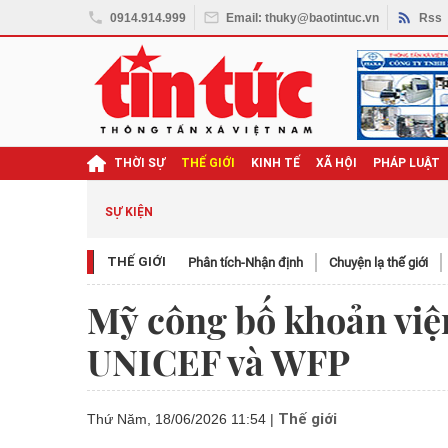
0914.914.999
Email: thuky@baotintuc.vn
Rss
THỜI SỰ
THẾ GIỚI
KINH TẾ
XÃ HỘI
PHÁP LUẬT
SỰ KIỆN
THẾ GIỚI
Phân tích-Nhận định
Chuyện lạ thế giới
Mỹ công bố khoản viện
UNICEF và WFP
Thế giới
Thứ Năm, 18/06/2026 11:54
|