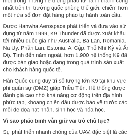
một trong những hệ thống pháo tự hành thành công
nhất trên thị trường quốc phòng thế giới, chiếm hơn
một nửa số đơn đặt hàng pháo tự hành toàn cầu.
Được Hanwha Aerospace phát triển và đưa vào sử
dụng từ năm 1999, K9 Thunder đã được xuất khẩu
tới nhiều quốc gia như Australia, Ba Lan, Romania,
Na Uy, Phần Lan, Estonia, Ai Cập, Thổ Nhĩ Kỳ và Ấn
Độ. Tính đến năm ngoái, hơn 1.900 hệ thống K9 đã
được bàn giao hoặc đang trong quá trình sản xuất
cho khách hàng quốc tế.
Hàn Quốc cũng duy trì số lượng lớn K9 tại khu vực
phi quân sự (DMZ) giáp Triều Tiên. Hệ thống được
đánh giá cao nhờ khả năng cơ động trên địa hình
phức tạp, khoang chiến đấu được bảo vệ trước các
mối đe dọa hạt nhân, sinh học và hóa học.
Vì sao pháo binh vẫn giữ vai trò chủ lực?
Sự phát triển nhanh chóng của UAV, đặc biệt là các