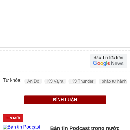
Từ khóa:
Ấn Độ
K9 Vajra
K9 Thunder
pháo tự hành
BÌNH LUẬN
TIN MỚI
Bản tin Podcast trong nước