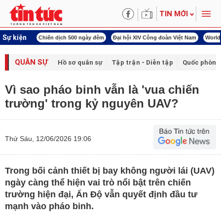
TIN MỚI
Sự kiện
500 ngày đêm
Đại hội XIV Công đoàn Việt Nam
World Cup 2026
Kỳ họp thứ nh
QUÂN SỰ
Hồ sơ quân sự
Tập trận - Diễn tập
Quốc phòng
Vì sao pháo binh vẫn là 'vua chiến
trường' trong kỷ nguyên UAV?
Thứ Sáu, 12/06/2026 19:06
Trong bối cảnh thiết bị bay không người lái (UAV)
ngày càng thể hiện vai trò nổi bật trên chiến
trường hiện đại, Ấn Độ vẫn quyết định đầu tư
mạnh vào pháo binh.