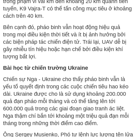
trong phạm vi vài km đến khoảng 20 km quanh tiền
tuyến, K9 Vajra-T có thể tấn công mục tiêu ở khoảng
cách trên 40 km.
Bên cạnh đó, pháo binh vẫn hoạt động hiệu quả
trong mọi điều kiện thời tiết và ít bị ảnh hưởng bởi
các biện pháp tác chiến điện tử. Trái lại, UAV dễ bị
gây nhiễu tín hiệu hoặc hạn chế bởi điều kiện khí
tượng bất lợi.
Bài học từ chiến trường Ukraine
Chiến sự Nga - Ukraine cho thấy pháo binh vẫn là
yếu tố quyết định trong các cuộc chiến tiêu hao kéo
dài. Ukraine được cho là sử dụng khoảng 200.000
quả đạn pháo mỗi tháng và có thể tăng lên tới
600.000 quả trong các giai đoạn giao tranh ác liệt.
Nga thậm chí bắn tới khoảng một triệu quả đạn mỗi
tháng trong những thời điểm cao điểm.
Ông Sergey Musienko, Phó tư lệnh lực lượng tên lửa