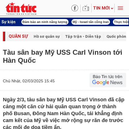
TIN MỚI
Sự kiện
ội khóa XVI
Đảm bảo an ninh năng lượng
Mỹ - Israel tấn công Iran
Thực hiện
QUÂN SỰ
Hồ sơ quân sự
Tập trận - Diễn tập
Quốc phòng
Tàu sân bay Mỹ USS Carl Vinson tới
Hàn Quốc
Chủ Nhật, 02/03/2025 15:45
Ngày 2/3, tàu sân bay Mỹ USS Carl Vinson đã cập
cảng một căn cứ hải quân quan trọng ở thành
phố Busan, Đông Nam Hàn Quốc, tái khẳng định
cam kết của Mỹ về việc mở rộng sự răn đe trước
các mối đe dọa tiềm ẩn.