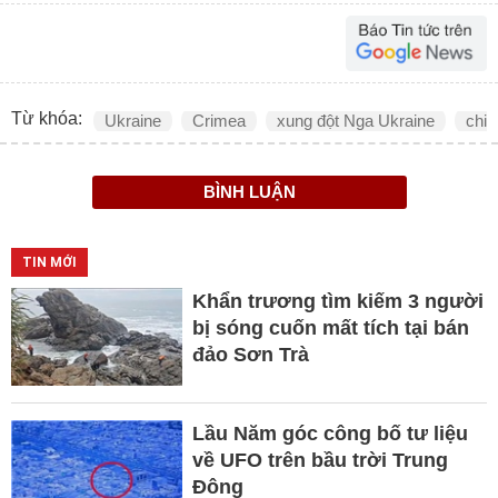
Từ khóa:
Ukraine
Crimea
xung đột Nga Ukraine
chiế
BÌNH LUẬN
TIN MỚI
Khẩn trương tìm kiếm 3 người
bị sóng cuốn mất tích tại bán
đảo Sơn Trà
Lầu Năm góc công bố tư liệu
về UFO trên bầu trời Trung
Đông