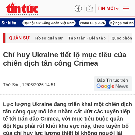
TIN MỚI
Sự kiện
àn Việt Nam
World Cup 2026
Kỳ họp thứ nhất Quốc hội khóa XVI
Đảm bảo an
QUÂN SỰ
Hồ sơ quân sự
Tập trận - Diễn tập
Quốc phòng
Chỉ huy Ukraine tiết lộ mục tiêu của
chiến dịch tấn công Crimea
Thứ Sáu, 12/06/2026 14:51
Lực lượng Ukraine đang triển khai một chiến dịch
tấn công quy mô lớn nhằm cắt đứt các tuyến tiếp
tế tới bán đảo Crimea, với mục tiêu buộc quân
đội Nga phải rút khỏi khu vực này, theo tuyên bố
của chỉ huy lực lượng thiết bị không người lái