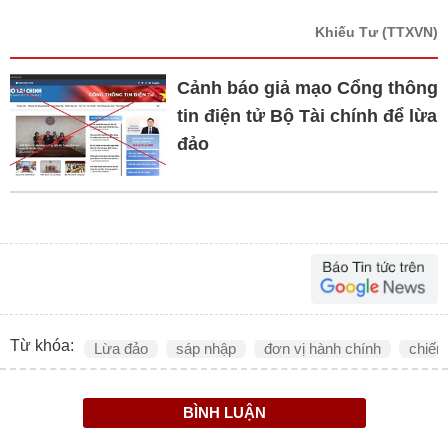
Khiếu Tư
(TTXVN)
Cảnh báo giả mạo Cổng thông
tin điện tử Bộ Tài chính để lừa
đảo
Từ khóa:
Lừa đảo
sáp nhập
đơn vị hành chính
chiếm
BÌNH LUẬN