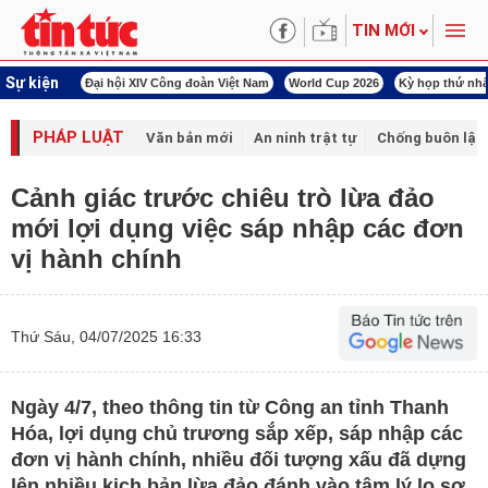
TIN MỚI
Sự kiện
00 ngày đêm
Đại hội XIV Công đoàn Việt Nam
World Cup 2026
Kỳ họp thứ nhấ
PHÁP LUẬT
Văn bản mới
An ninh trật tự
Chống buôn lậu 
Cảnh giác trước chiêu trò lừa đảo
mới lợi dụng việc sáp nhập các đơn
vị hành chính
Thứ Sáu, 04/07/2025 16:33
Ngày 4/7, theo thông tin từ Công an tỉnh Thanh
Hóa, lợi dụng chủ trương sắp xếp, sáp nhập các
đơn vị hành chính, nhiều đối tượng xấu đã dựng
lên nhiều kịch bản lừa đảo đánh vào tâm lý lo sợ