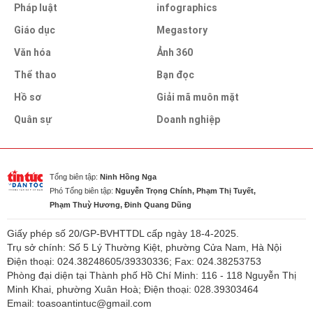
Pháp luật
infographics
Giáo dục
Megastory
Văn hóa
Ảnh 360
Thể thao
Bạn đọc
Hồ sơ
Giải mã muôn mặt
Quân sự
Doanh nghiệp
Tổng biên tập:
Ninh Hồng Nga
Phó Tổng biên tập:
Nguyễn Trọng Chính, Phạm Thị Tuyết,
Phạm Thuỳ Hương, Đinh Quang Dũng
Giấy phép số 20/GP-BVHTTDL cấp ngày 18-4-2025.
Trụ sở chính: Số 5 Lý Thường Kiệt, phường Cửa Nam, Hà Nội
Điện thoại: 024.38248605/39330336; Fax: 024.38253753
Phòng đại diện tại Thành phố Hồ Chí Minh: 116 - 118 Nguyễn Thị
Minh Khai, phường Xuân Hoà; Điện thoại: 028.39303464
Email: toasoantintuc@gmail.com