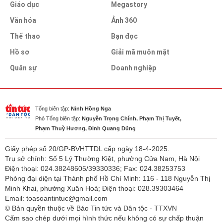
Giáo dục
Megastory
Văn hóa
Ảnh 360
Thể thao
Bạn đọc
Hồ sơ
Giải mã muôn mặt
Quân sự
Doanh nghiệp
Tổng biên tập:
Ninh Hồng Nga
Phó Tổng biên tập:
Nguyễn Trọng Chính, Phạm Thị Tuyết,
Phạm Thuỳ Hương, Đinh Quang Dũng
Giấy phép số 20/GP-BVHTTDL cấp ngày 18-4-2025.
Trụ sở chính: Số 5 Lý Thường Kiệt, phường Cửa Nam, Hà Nội
Điện thoại: 024.38248605/39330336; Fax: 024.38253753
Phòng đại diện tại Thành phố Hồ Chí Minh: 116 - 118 Nguyễn Thị
Minh Khai, phường Xuân Hoà; Điện thoại: 028.39303464
Email: toasoantintuc@gmail.com
© Bản quyền thuộc về Báo Tin tức và Dân tộc - TTXVN
Cấm sao chép dưới mọi hình thức nếu không có sự chấp thuận