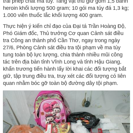
trái phép chất ma túy. Tang vật thu giữ gồm 1,5 bánh
heroin khối lượng 500 gram; 10 gói ma túy đá 1,3 kg;
1.000 viên thuốc lắc khối lượng 400 gram.
Thực hiện ý kiến chỉ đạo của Đại tá Trần Hoàng Độ,
Phó Giám đốc, Thủ trưởng Cơ quan Cảnh sát điều
tra Công an thành phố Cần Thơ, ngay trong ngày
27/6, Phòng Cảnh sát điều tra tội phạm về ma túy
tung toàn bộ lực lượng, chia thành nhiều mũi công
tác trên địa bàn tỉnh Vĩnh Long và tỉnh Hậu Giang,
khẩn trương tiến hành lấy lời khai các đối tượng bắt
giữ, tập trung điều tra, truy xét các đối tượng có liên
quan nhằm bóc gỡ toàn bộ đường dây tội phạm.