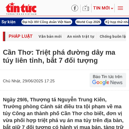
TIN MỚI
Sự kiện
00 ngày đêm
Đại hội XIV Công đoàn Việt Nam
World Cup 2026
Kỳ họp thứ nhấ
PHÁP LUẬT
Văn bản mới
An ninh trật tự
Chống buôn lậu 
Cần Thơ: Triệt phá đường dây ma
túy liên tỉnh, bắt 7 đối tượng
Chủ Nhật, 29/06/2025 17:25
Ngày 29/6, Thượng tá Nguyễn Trung Kiên,
Trưởng phòng Cảnh sát điều tra tội phạm về ma
túy Công an thành phố Cần Thơ cho biết, đơn vị
vừa phối hợp triệt phá vụ án ma túy trên địa bàn,
bắt giữ 7 đối tượng có hành vi mua bán, tàng trữ