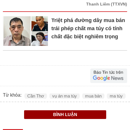
Thanh Liêm
(TTXVN)
Triệt phá đường dây mua bán
trái phép chất ma túy có tính
chất đặc biệt nghiêm trọng
Từ khóa:
Cần Thơ
vụ án ma túy
mua bán
ma túy
BÌNH LUẬN