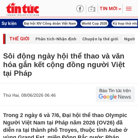
TIN MỚI
Sự kiện
00 ngày đêm
Đại hội XIV Công đoàn Việt Nam
World Cup 2026
Kỳ họp thứ nhấ
THẾ GIỚI
Phân tích-Nhận định
Chuyện lạ thế giới
Người 
Sôi động ngày hội thể thao và văn
hóa gắn kết cộng đồng người Việt
tại Pháp
Thứ Hai, 08/06/2026 06:46
Trong 2 ngày 6 và 7/6, Đại hội thể thao Olympic
Người Việt Nam tại Pháp năm 2026 (OV26) đã
diễn ra tại thành phố Troyes, thuộc tỉnh Aube ở
vùng Grand Est, miền Đông Bắc nước Pháp.