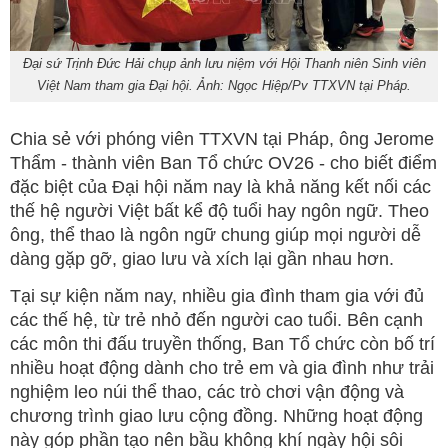
Đại sứ Trịnh Đức Hải chụp ảnh lưu niệm với Hội Thanh niên Sinh viên
Việt Nam tham gia Đại hội. Ảnh: Ngọc Hiệp/Pv TTXVN tại Pháp.
Chia sẻ với phóng viên TTXVN tại Pháp, ông Jerome
Thẩm - thành viên Ban Tổ chức OV26 - cho biết điểm
đặc biệt của Đại hội năm nay là khả năng kết nối các
thế hệ người Việt bất kể độ tuổi hay ngôn ngữ. Theo
ông, thể thao là ngôn ngữ chung giúp mọi người dễ
dàng gặp gỡ, giao lưu và xích lại gần nhau hơn.
Tại sự kiện năm nay, nhiều gia đình tham gia với đủ
các thế hệ, từ trẻ nhỏ đến người cao tuổi. Bên cạnh
các môn thi đấu truyền thống, Ban Tổ chức còn bố trí
nhiều hoạt động dành cho trẻ em và gia đình như trải
nghiệm leo núi thể thao, các trò chơi vận động và
chương trình giao lưu cộng đồng. Những hoạt động
này góp phần tạo nên bầu không khí ngày hội sôi