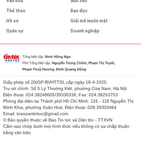
Văn hóa
Ảnh 360
Thể thao
Bạn đọc
Hồ sơ
Giải mã muôn mặt
Quân sự
Doanh nghiệp
Tổng biên tập:
Ninh Hồng Nga
Phó Tổng biên tập:
Nguyễn Trọng Chính, Phạm Thị Tuyết,
Phạm Thuỳ Hương, Đinh Quang Dũng
Giấy phép số 20/GP-BVHTTDL cấp ngày 18-4-2025.
Trụ sở chính: Số 5 Lý Thường Kiệt, phường Cửa Nam, Hà Nội
Điện thoại: 024.38248605/39330336; Fax: 024.38253753
Phòng đại diện tại Thành phố Hồ Chí Minh: 116 - 118 Nguyễn Thị
Minh Khai, phường Xuân Hoà; Điện thoại: 028.39303464
Email: toasoantintuc@gmail.com
© Bản quyền thuộc về Báo Tin tức và Dân tộc - TTXVN
Cấm sao chép dưới mọi hình thức nếu không có sự chấp thuận
bằng văn bản.