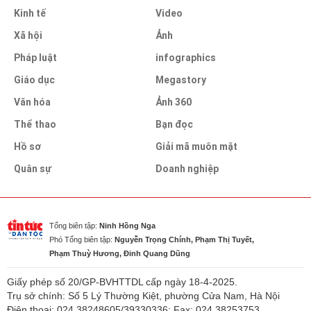
Kinh tế
Video
Xã hội
Ảnh
Pháp luật
infographics
Giáo dục
Megastory
Văn hóa
Ảnh 360
Thể thao
Bạn đọc
Hồ sơ
Giải mã muôn mặt
Quân sự
Doanh nghiệp
Tổng biên tập:
Ninh Hồng Nga
Phó Tổng biên tập:
Nguyễn Trọng Chính, Phạm Thị Tuyết,
Phạm Thuỳ Hương, Đinh Quang Dũng
Giấy phép số 20/GP-BVHTTDL cấp ngày 18-4-2025.
Trụ sở chính: Số 5 Lý Thường Kiệt, phường Cửa Nam, Hà Nội
Điện thoại: 024.38248605/39330336; Fax: 024.38253753