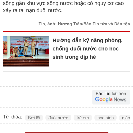
sống gần khu vực sông nước hoặc có nguy cơ cao
xảy ra tai nạn đuối nước.
Tin, ảnh: Hương Trần/Báo Tin tức và Dân tộc
Hướng dẫn kỹ năng phòng,
chống đuối nước cho học
sinh trong dịp hè
Từ khóa:
Bơi lội
đuối nước
trẻ em
học sinh
giáo 