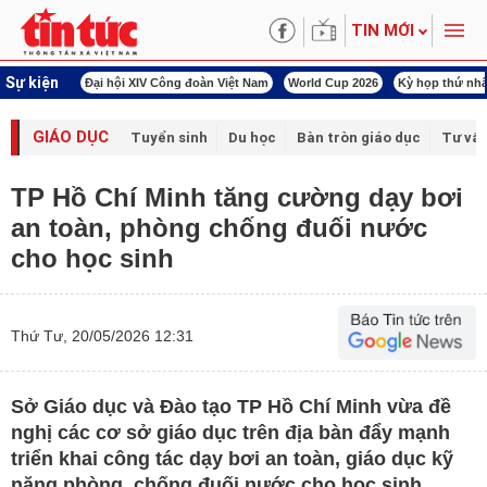
TIN MỚI
Sự kiện
00 ngày đêm
Đại hội XIV Công đoàn Việt Nam
World Cup 2026
Kỳ họp thứ nhấ
GIÁO DỤC
Tuyển sinh
Du học
Bàn tròn giáo dục
Tư vấ
TP Hồ Chí Minh tăng cường dạy bơi
an toàn, phòng chống đuối nước
cho học sinh
Thứ Tư, 20/05/2026 12:31
Sở Giáo dục và Đào tạo TP Hồ Chí Minh vừa đề
nghị các cơ sở giáo dục trên địa bàn đẩy mạnh
triển khai công tác dạy bơi an toàn, giáo dục kỹ
năng phòng, chống đuối nước cho học sinh