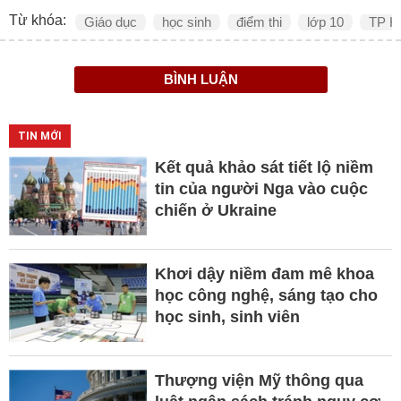
Từ khóa:
Giáo dục
học sinh
điểm thi
lớp 10
TP H
BÌNH LUẬN
TIN MỚI
Kết quả khảo sát tiết lộ niềm
tin của người Nga vào cuộc
chiến ở Ukraine
Khơi dậy niềm đam mê khoa
học công nghệ, sáng tạo cho
học sinh, sinh viên
Thượng viện Mỹ thông qua