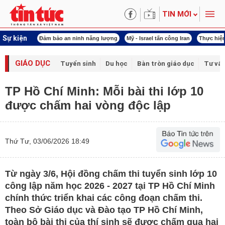
TIN MỚI
Sự kiện
ội khóa XVI
Đảm bảo an ninh năng lượng
Mỹ - Israel tấn công Iran
Thực hiện
GIÁO DỤC
Tuyển sinh
Du học
Bàn tròn giáo dục
Tư vấ
TP Hồ Chí Minh: Mỗi bài thi lớp 10
được chấm hai vòng độc lập
Thứ Tư, 03/06/2026 18:49
Từ ngày 3/6, Hội đồng chấm thi tuyển sinh lớp 10
công lập năm học 2026 - 2027 tại TP Hồ Chí Minh
chính thức triển khai các công đoạn chấm thi.
Theo Sở Giáo dục và Đào tạo TP Hồ Chí Minh,
toàn bộ bài thi của thí sinh sẽ được chấm qua hai