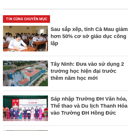
TIN CÙNG CHUYÊN MỤC
Sau sắp xếp, tỉnh Cà Mau giảm
hơn 50% cơ sở giáo dục công
lập
Tây Ninh: Đưa vào sử dụng 2
trường học hiện đại trước
thềm năm học mới
Sáp nhập Trường ĐH Văn hóa,
Thể thao và Du lịch Thanh Hóa
vào Trường ĐH Hồng Đức