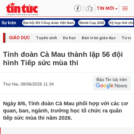
TIN MỚI
Sự kiện
00 ngày đêm
Đại hội XIV Công đoàn Việt Nam
World Cup 2026
Kỳ họp thứ nhấ
GIÁO DỤC
Tuyển sinh
Du học
Bàn tròn giáo dục
Tư vấ
Tỉnh đoàn Cà Mau thành lập 56 đội
hình Tiếp sức mùa thi
Thứ Hai, 08/06/2026 11:34
Ngày 8/6, Tỉnh đoàn Cà Mau phối hợp với các cơ
quan, ban, ngành, trường học tổ chức ra quân
tiếp sức mùa thi năm 2026.