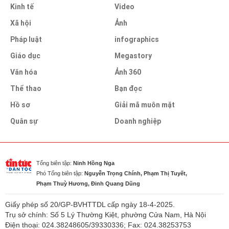
Kinh tế
Video
Xã hội
Ảnh
Pháp luật
infographics
Giáo dục
Megastory
Văn hóa
Ảnh 360
Thể thao
Bạn đọc
Hồ sơ
Giải mã muôn mặt
Quân sự
Doanh nghiệp
Tổng biên tập:
Ninh Hồng Nga
Phó Tổng biên tập:
Nguyễn Trọng Chính, Phạm Thị Tuyết,
Phạm Thuỳ Hương, Đinh Quang Dũng
Giấy phép số 20/GP-BVHTTDL cấp ngày 18-4-2025.
Trụ sở chính: Số 5 Lý Thường Kiệt, phường Cửa Nam, Hà Nội
Điện thoại: 024.38248605/39330336; Fax: 024.38253753