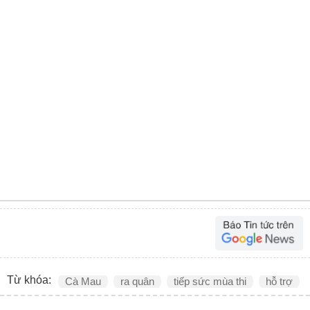
Từ khóa:
Cà Mau
ra quân
tiếp sức mùa thi
hỗ trợ