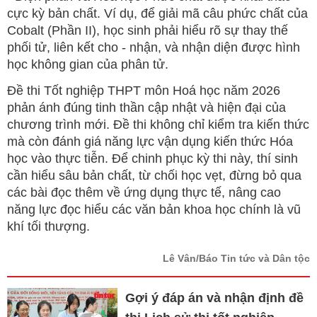
cực kỳ bản chất. Ví dụ, để giải mã câu phức chất của
Cobalt (Phần II), học sinh phải hiểu rõ sự thay thế
phối tử, liên kết cho - nhận, và nhận diện được hình
học không gian của phân tử.
Đề thi Tốt nghiệp THPT môn Hoá học năm 2026
phản ánh đúng tinh thần cập nhật và hiện đại của
chương trình mới. Đề thi không chỉ kiểm tra kiến thức
mà còn đánh giá năng lực vận dụng kiến thức Hóa
học vào thực tiễn. Để chinh phục kỳ thi này, thí sinh
cần hiểu sâu bản chất, từ chối học vẹt, đừng bỏ qua
các bài đọc thêm về ứng dụng thực tế, nâng cao
năng lực đọc hiểu các văn bản khoa học chính là vũ
khí tối thượng.
Lê Vân/Báo Tin tức và Dân tộc
Gợi ý đáp án và nhận định đề