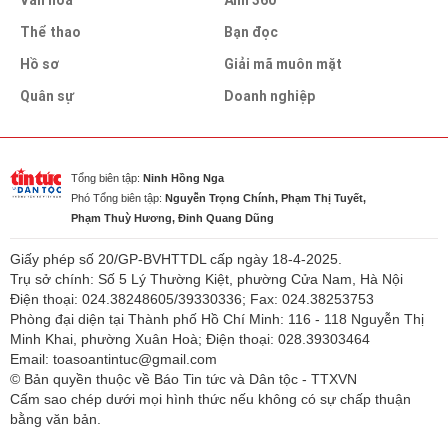
Thể thao
Bạn đọc
Hồ sơ
Giải mã muôn mặt
Quân sự
Doanh nghiệp
Tổng biên tập:
Ninh Hồng Nga
Phó Tổng biên tập:
Nguyễn Trọng Chính, Phạm Thị Tuyết,
Phạm Thuỳ Hương, Đinh Quang Dũng
Giấy phép số 20/GP-BVHTTDL cấp ngày 18-4-2025.
Trụ sở chính: Số 5 Lý Thường Kiệt, phường Cửa Nam, Hà Nội
Điện thoại: 024.38248605/39330336; Fax: 024.38253753
Phòng đại diện tại Thành phố Hồ Chí Minh: 116 - 118 Nguyễn Thị
Minh Khai, phường Xuân Hoà; Điện thoại: 028.39303464
Email: toasoantintuc@gmail.com
© Bản quyền thuộc về Báo Tin tức và Dân tộc - TTXVN
Cấm sao chép dưới mọi hình thức nếu không có sự chấp thuận
bằng văn bản.