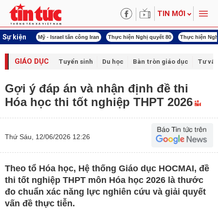
TIN MỚI
Sự kiện
 năng lượng
Mỹ - Israel tấn công Iran
Thực hiện Nghị quyết 80
Thực hiện Ngh
GIÁO DỤC
Tuyển sinh
Du học
Bàn tròn giáo dục
Tư vấ
Gợi ý đáp án và nhận định đề thi
Hóa học thi tốt nghiệp THPT 2026
Thứ Sáu, 12/06/2026 12:26
Theo tổ Hóa học, Hệ thống Giáo dục HOCMAI, đề
thi tốt nghiệp THPT môn Hóa học 2026 là thước
đo chuẩn xác năng lực nghiên cứu và giải quyết
vấn đề thực tiễn.