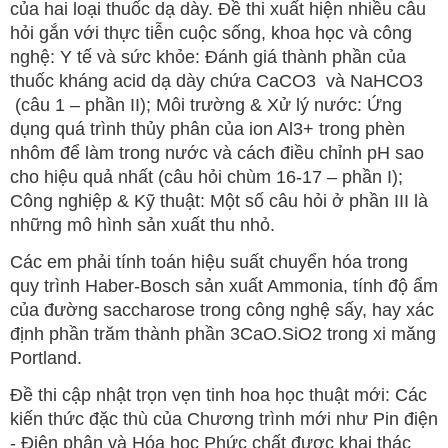
của hai loại thuốc dạ dày. Đề thi xuất hiện nhiều câu
hỏi gắn với thực tiễn cuộc sống, khoa học và công
nghệ: Y tế và sức khỏe: Đánh giá thành phần của
thuốc kháng acid dạ dày chứa CaCO3 và NaHCO3
(câu 1 – phần II); Môi trường & Xử lý nước: Ứng
dụng quá trình thủy phân của ion Al3+ trong phèn
nhôm để làm trong nước và cách điều chỉnh pH sao
cho hiệu quả nhất (câu hỏi chùm 16-17 – phần I);
Công nghiệp & Kỹ thuật: Một số câu hỏi ở phần III là
những mô hình sản xuất thu nhỏ.
Các em phải tính toán hiệu suất chuyển hóa trong
quy trình Haber-Bosch sản xuất Ammonia, tính độ ẩm
của đường saccharose trong công nghệ sấy, hay xác
định phần trăm thành phần 3CaO.SiO2 trong xi măng
Portland.
Đề thi cập nhật trọn vẹn tinh hoa học thuật mới: Các
kiến thức đặc thù của Chương trình mới như Pin điện
- Điện phân và Hóa học Phức chất được khai thác