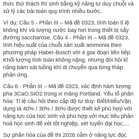
thức thử thách thí sinh bằng kỹ năng tư duy chuỗi và
xử lý các bài toán quy trình nhiều bước.
Ví dụ: Câu 5 - Phần III – Mã đề 0323, tính toán tỉ lệ
không khí và lượng nước bay hơi trong thiết bị sấy
đường saccharose. Câu 4 - Phần III – Mã đề 0323,
tính hiệu suất của chuỗi sản xuất ammonia theo
phương pháp Haber-Bosch với 4 giai đoạn liên tiếp.
Khối lượng tính toán không nặng, nhưng đòi hỏi kĩ
năng bám sát luồng khí di chuyển qua từng tháp
phản ứng.
Câu 6 - Phần III – Mã đề 0323, xác định hàm lượng
pha 3CaO.SiO2 trong xi măng Portland. Yếu tố phân
hóa: Tỉ lệ câu hỏi theo cấp độ tư duy: Biết/Hiểu/Vận
dụng là 40% / 30% / 30% được thiết kế phù hợp với
năng lực của học sinh và phù hợp với mục tiêu phân
hoá học sinh để xét tốt nghiệp, xét tuyển đại học,...
Sự phân hóa của đề thi 2026 nằm ở năng lực đọc